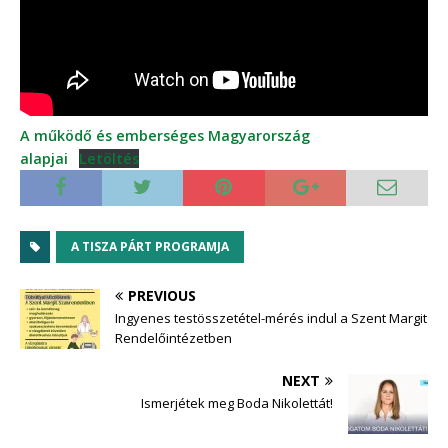
A működő és emberséges Magyarország
alapjai
Letöltés
A TISZA PÁRT PROGRAMJA
PREVIOUS
Ingyenes testösszetétel-mérés indul a Szent Margit
Rendelőintézetben
NEXT
Ismerjétek meg Boda Nikolettát!