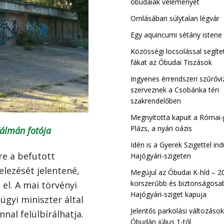
óbudaiak véleményét
Omlásában súlytalan légvár
Kiscelli Tisza Sz
Egy aquincumi sétány istene
Óbuda
Közösségi locsolással segíte
fákat az Óbudai Tiszások
Ingyenes érrendszeri szűrővi
szerveznek a Csobánka téri
szakrendelőben
Megnyitotta kapuit a Római-
Plázs, a nyári oázis
álmán fotója
Idén is a Gyerek Szigettel ind
re a befutott
Hajógyári-szigeten
elezését jelentené,
Megújul az Óbudai K-híd – 2
korszerűbb és biztonságosab
 el. A mai törvényi
Hajógyári-sziget kapuja
ügyi miniszter által
Jelentős parkolási változáso
nal felülbírálhatja.
Óbudán július 1-től