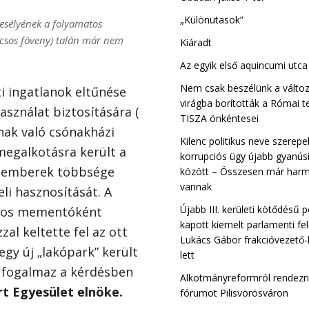
„Különutasok”
esélyének a folyamatos
vicsos föveny) talán már nem
Kiáradt
Az egyik első aquincumi utc
Nem csak beszélünk a változ
i ingatlanok eltűnése
virágba borították a Római t
sználat biztosítására (
TISZA önkéntesei
nak való csónakházi
Kilenc politikus neve szerepe
 megalkotásra került a
korrupciós ügy újabb gyanúsí
az emberek többsége
között – Összesen már harm
vannak
li hasznosítását. A
Újabb III. kerületi kötődésű p
omos mementóként
kapott kiemelt parlamenti fe
al keltette fel az ott
Lukács Gábor frakcióvezető-
egy új „lakópark” került
lett
 – fogalmaz a kérdésben
Alkotmányreformról rendez
rt Egyesület elnöke.
fórumot Pilisvörösváron