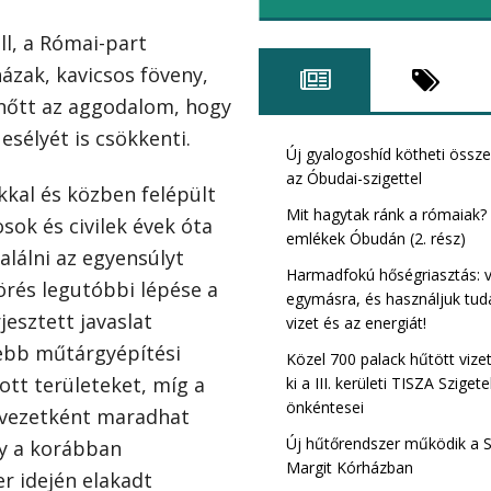
ll, a Római-part
házak, kavicsos föveny,
 nőtt az aggodalom, hogy
Római Tisza szig
sélyét is csökkenti.
kerület)
Új gyalogoshíd kötheti össz
az Óbudai-szigettel
kkal és közben felépült
Mit hagytak ránk a rómaiak?
sok és civilek évek óta
emlékek Óbudán (2. rész)
lálni az egyensúlyt
Harmadfokú hőségriasztás: 
örés legutóbbi lépése a
egymásra, és használjuk tud
jesztett javaslat
vizet és az energiát!
sebb műtárgyépítési
Közel 700 palack hűtött vize
ott területeket, míg a
ki a III. kerületi TISZA Sziget
önkéntesei
övezetként maradhat
Új hűtőrendszer működik a 
gy a korábban
Bibó István TIS
Margit Kórházban
r idején elakadt