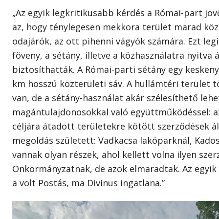
„Az egyik legkritikusabb kérdés a Római-part jöv
az, hogy ténylegesen mekkora terület marad kö
odajárók, az ott pihenni vágyók számára. Ezt le
föveny, a sétány, illetve a közhasználatra nyitva
biztosíthatták. A Római-parti sétány egy keskeny
km hosszú közterületi sáv. A hullámtéri terüle
van, de a sétány-használat akár szélesíthető lehe
magántulajdonosokkal való együttműködéssel: az
céljára átadott területekre kötött szerződések ál
megoldás született: Vadkacsa lakóparknál, Kadosa
vannak olyan részek, ahol kellett volna ilyen sze
Önkormányzatnak, de azok elmaradtak. Az egyik i
a volt Postás, ma Divinus ingatlana.”