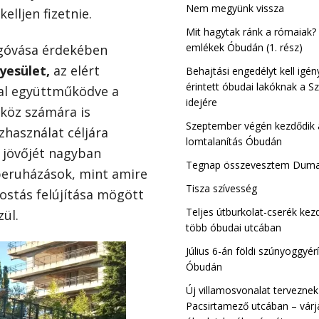
Csillaghegy-Ró
Nem megyünk vissza
elljen fizetnie.
III. kerület
Mit hagytak ránk a rómaiak?
emlékek Óbudán (1. rész)
megóvása érdekében
yesület,
az elért
Behajtási engedélyt kell igén
érintett óbudai lakóknak a Sz
kal együttműködve a
idejére
 köz számára is
Szeptember végén kezdődik a
zhasználat céljára
lomtalanítás Óbudán
 jövőjét nagyban
Tegnap összevesztem Dum
nberuházások, mint amire
Tisza szívesség
ostás felújítása mögött
Teljes útburkolat-cserék ke
zül.
több óbudai utcában
Július 6-án földi szúnyoggyérí
Óbudán
Új villamosvonalat terveznek
Pacsirtamező utcában – várj