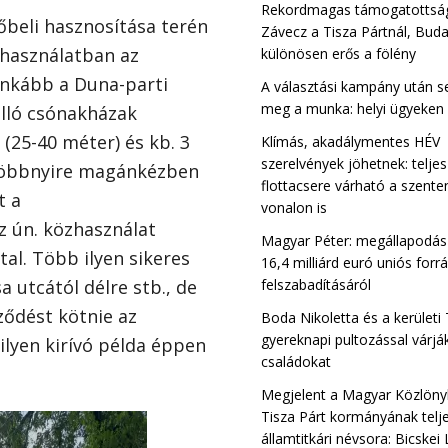
Rekordmagas támogatottsá
őbeli hasznosítása terén
Závecz a Tisza Pártnál, Bud
zhasználatban az
különösen erős a fölény
ginkább a Duna-parti
A választási kampány után s
meg a munka: helyi ügyeken
 álló csónakházak
 (25-40 méter) és kb. 3
Klímás, akadálymentes HÉV
szerelvények jöhetnek: teljes
t többnyire magánkézben
flottacsere várható a szente
t a
vonalon is
 ún. közhasználat
Magyar Péter: megállapodás 
tal. Több ilyen sikeres
16,4 milliárd euró uniós forr
felszabadításáról
 utcától délre stb., de
rződést kötnie az
Boda Nikoletta és a kerületi
gyereknapi pultozással várjá
lyen kirívó példa éppen
családokat
Megjelent a Magyar Közlöny
Tisza Párt kormányának telj
államtitkári névsora: Bicskei