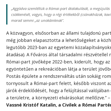
„Aggódva szemléltük a Római-part átalakulását, a megújulás 
csökkenését, vagyis, hogy a régi értékekből (csónakházak, ka
marad semmi „az unokáinknak”.
A közvagyon, elsősorban az állami tulajdonú part
még jobban elapasztotta a lehetőségeket a közha
legutóbb 2023-ban az egyetemi közalapítványok
átadása). A Főváros által társadalmi részvétellel
Római-part jövőképe 2022-ben, kiderült, hogy 
egyöntetűen a rekreációban látja a terület jövőbe
Postás épülete a rendszerváltás után sokáig r
tornyosult a Római-part felett, később viszont azz
járók érdeklődését, hogy a felújítással valójában 
a területre, a környezeti elvárásokat mellőzve.”
Vassné Kristóf Katalin, a Civilek a Római Parté