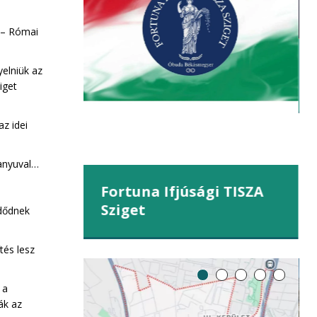
kahegy
 – Római
yelniük az
iget
z idei
anyuval…
Fortuna Ifjúsági TISZA
Sziget
zdődnek
tés lesz
 a
ák az