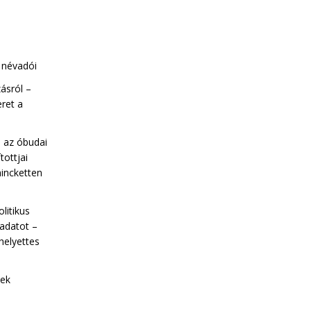
a névadói
ásról –
eret a
l az óbudai
tottjai
incketten
olitikus
ladatot –
helyettes
nek