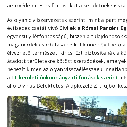
árvízvédelmi EU-s forrásokat a kerületnek vissza k
Az olyan civilszervezetek szerint, mint a part 
évtizedes csatát vívó
Civilek a Római Partért Eg
egyensúly létfontosságú, hiszen a tulajdonosok
magánérdek csorbítása nélkül lenne bővíthető a
élvezhető természeti kincs. Ezt biztosítanák a kö
átadott területekre kötött szerződések, amelyek
nehezítik meg az olyan visszaélésszagú ingatla
a
III. kerületi önkormányzati források szerint
a P
álló Divinus Befektetési Alapkezelő Zrt. újból kés