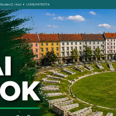
Óbudán (2. rész)
LOKÁLPATRIÓTA
, és használjuk tudatosan a vizet és az energiát!
HÍREK
. kerületi TISZA Szigetek önkéntesei
HÍREK
ázban
HÍREK
-szigettel
HÍREK