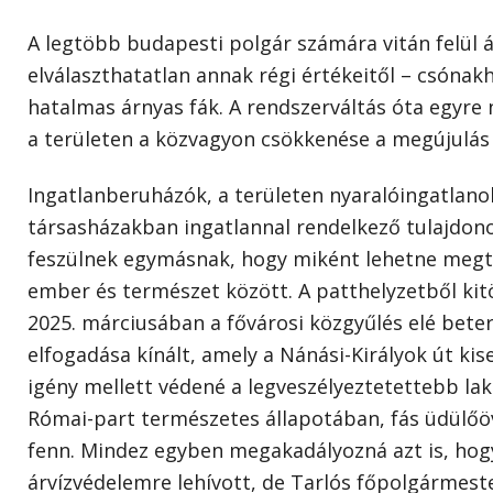
A legtöbb budapesti polgár számára vitán felül á
elválaszthatatlan annak régi értékeitől – csónak
hatalmas árnyas fák. A rendszerváltás óta egyre
a területen a közvagyon csökkenése a megújulás e
Ingatlanberuházók, a területen nyaralóingatlano
társasházakban ingatlannal rendelkező tulajdono
feszülnek egymásnak, hogy miként lehetne megta
ember és természet között. A patthelyzetből kit
2025. márciusában a fővárosi közgyűlés elé beter
elfogadása kínált, amely a Nánási-Királyok út ki
igény mellett védené a legveszélyeztetettebb lak
Római-part természetes állapotában, fás üdülő
fenn. Mindez egyben megakadályozná azt is, ho
árvízvédelemre lehívott, de Tarlós főpolgármeste