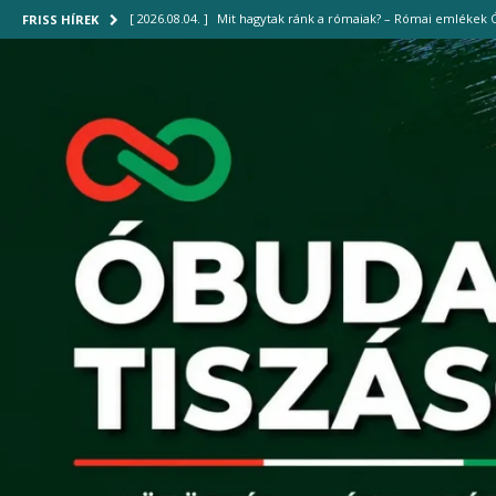
[ 2026.08.04. ]
Mit hagytak ránk a rómaiak? – Római emlékek 
FRISS HÍREK
[ 2026.08.01. ]
Harmadfokú hőségriasztás: vigyázzunk egymásra
[ 2026.07.30. ]
Közel 700 palack hűtött vizet osztottak ki a III
[ 2026.07.29. ]
Új hűtőrendszer működik a Szent Margit Kórh
[ 2026.08.04. ]
Új gyalogoshíd kötheti össze Óbudát az Óbudai