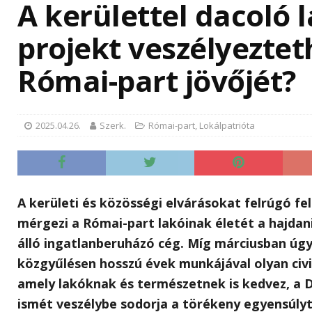
A kerülettel dacoló 
projekt veszélyeztet
Római-part jövőjét?
Új 
2025.04.26.
Szerk.
Római-part
,
Lokálpatrióta
műk
Kór
Fontos
Budape
A kerületi és közösségi elvárásokat felrúgó fe
„A” ép
három 
mérgezi a Római-part lakóinak életét a hajda
hűtőre
álló ingatlanberuházó cég. Míg márciusban úgy
a korá
közgyűlésen hosszú évek munkájával olyan civil 
nagyob
amely lakóknak és természetnek is kedvez, a 
jelent
ismét veszélybe sodorja a törékeny egyensúlyt