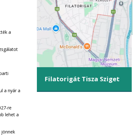
iget
tték a
zsgálatot
parti
Filatorigát Tisza Sziget
ul a nyár a
027-re
b lehet a
k jönnek