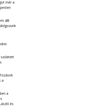
got mér a
apesten
em állt
 dolgozunk
ndrei
született
ás
 Tiszások
k a
ben a
es
 László és