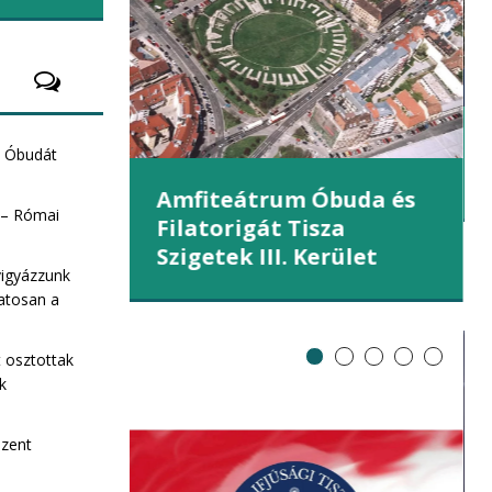
et (III.
e Óbudát
Amfiteátrum Óbuda és
 – Római
Filatorigát Tisza
Szigetek III. Kerület
vigyázzunk
atosan a
t osztottak
ek
Szent
ZA Sziget