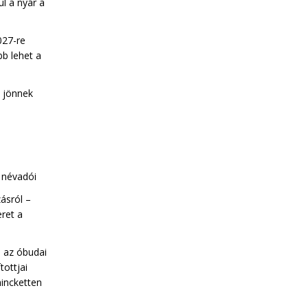
ul a nyár a
027-re
b lehet a
k jönnek
a névadói
ásról –
eret a
l az óbudai
tottjai
incketten