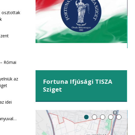
kahegy
t osztottak
ek
Szent
 – Római
yelniük az
Fortuna Ifjúsági TISZA
iget
Sziget
z idei
anyuval…