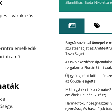
k
államtitkár, Boda Nikoletta 
pesti várakozási
Római Tisza szig
kerület)
Bográcsozással ünnepelte 
orintra emelkedik.
születésnapját az Amfiteát
Tisza Sziget
orintra nő.
Az iskolakezdésre újraindulh
forgalom a Flórián téri északi
Új gyalogoshíd kötheti össz
az Óbudai-szigettel
maták
Mit hagytak ránk a rómaiak?
emlékek Óbudán (2. rész)
k a
Harmadfokú hőségriasztás: 
Bibó István TIS
ősége.
egymásra, és használjuk tud