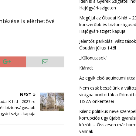
Idén is a Gyerek Szigettel ind
Hajógyári-szigeten
Megújul az Óbudai K-híd – 2
ntézése is elérhetővé
korszerűbb és biztonságosab
Hajógyári-sziget kapuja
Jelentős parkolási változáso
Óbudán július 1-től
„Különutasok”
Kiáradt
Az egyik első aquincumi utc
Nem csak beszélünk a változ
virágba borították a Római t
NEXT
TISZA önkéntesei
dai K-híd – 2027-re
 és biztonságosabb
Kilenc politikus neve szerepe
ógyári-sziget kapuja
korrupciós ügy újabb gyanúsí
között – Összesen már harm
vannak