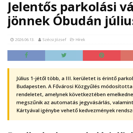
Jelentős parkolási v
jönnek Óbudán július
2026.06.13.
Szécsi József
Hírek
Har
hősé
vig
has
Július 1-jétől több, a III. kerületet is érintő park
vize
Budapesten. A Fővárosi Közgyűlés módosította a
2026. 
rendeletet, amelynek következtében emelkednek 
harmad
megszűnik az automatás jegyvásárlás, valamint
érvény
tartós
Kártyával igénybe vehető kedvezmények rendsze
szerve
energia
komoly 