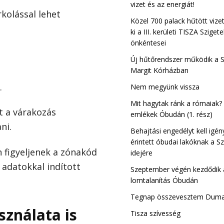
Csillaghegy-Ró
vizet és az energiát!
rkolással lehet
III. kerület
Közel 700 palack hűtött vize
ki a III. kerületi TISZA Sziget
önkéntesei
Új hűtőrendszer működik a 
Margit Kórházban
.
Nem megyünk vissza
Mit hagytak ránk a rómaiak?
t a várakozás
emlékek Óbudán (1. rész)
ni.
Behajtási engedélyt kell igén
érintett óbudai lakóknak a Sz
n figyeljenek a zónakód
idejére
adatokkal indított
Szeptember végén kezdődik a
lomtalanítás Óbudán
Tegnap összevesztem Dum
sználata is
Tisza szívesség