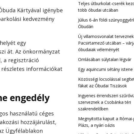
Teljes útburkolat-cserék ke
Óbuda Kártyával igénybe
több óbudai utcában
 parkolási kedvezmény
Kiscelli Tisza Sz
Július 6-án földi szúnyoggyérí
Óbuda
Óbudán
Új villamosvonalat terveznek
helyét egy
Pacsirtamező utcában – várj
óbudaiak véleményét
zi át. Az önkormányzat
Omlásában súlytalan légvár
 a regisztráció
 részletes információkat
Egy aquincumi sétány istene
Közösségi locsolással segíte
fákat az Óbudai Tiszások
ne engedély
Ingyenes érrendszeri szűrővi
szerveznek a Csobánka téri
szakrendelőben
agos használatú céges
Megnyitotta kapuit a Római-
akozási hozzájárulást,
Plázs, a nyári oázis
az Ügyfélablakon