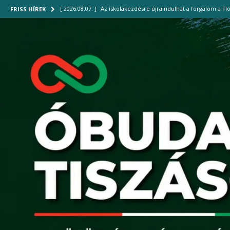
[ 2026.08.07. ]
Az iskolakezdésre újraindulhat a forgalom a Fló
FRISS HÍREK
[ 2026.08.04. ]
Új gyalogoshíd kötheti össze Óbudát az Óbudai
[ 2026.08.04. ]
Mit hagytak ránk a rómaiak? – Római emlékek 
[ 2026.08.01. ]
Harmadfokú hőségriasztás: vigyázzunk egymásra
[ 2026.08.07. ]
Bográcsozással ünnepelte második születésnap