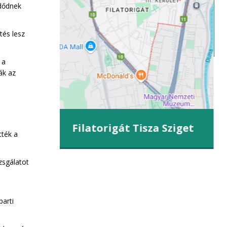
zdődnek
iget
tés lesz
 a
ák az
Filatorigát Tisza Sziget
tték a
zsgálatot
parti