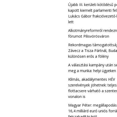
Újabb III. kerületi kötődésű p
kapott kiemelt parlamenti fe
Lukács Gábor frakcióvezető-
lett
Alkotmányreformról rendez
fórumot Pilisvörösváron
Rekordmagas támogatottsá
Závecz a Tisza Pártnál, Bud
különösen erős a fölény
A választási kampány után s
meg a munka: helyi ügyeken
Klímás, akadálymentes HÉV
szerelvények jöhetnek: teljes
flottacsere várható a szente
vonalon is
Magyar Péter: megállapodás 
16,4 milliárd euró uniós forr
felszabadításáról