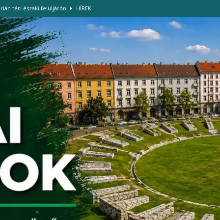
rián téri északi felüljárón
HÍREK
-szigettel
HÍREK
Óbudán (2. rész)
LOKÁLPATRIÓTA
, és használjuk tudatosan a vizet és az energiát!
HÍREK
ját az Amfiteátrum Óbuda Tisza Sziget
HÍREK