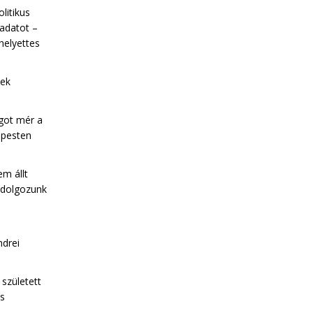
olitikus
ladatot –
helyettes
nek
got mér a
apesten
em állt
 dolgozunk
ndrei
született
ás