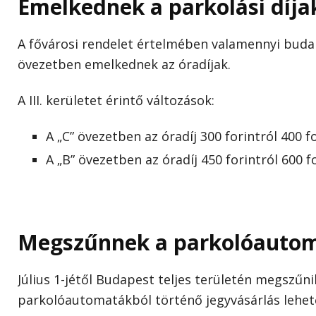
Emelkednek a parkolási díja
A fővárosi rendelet értelmében valamennyi buda
övezetben emelkednek az óradíjak.
A III. kerületet érintő változások:
A „C” övezetben az óradíj 300 forintról 400 f
A „B” övezetben az óradíj 450 forintról 600 f
Megszűnnek a parkolóauto
Július 1-jétől Budapest teljes területén megszűni
parkolóautomatákból történő jegyvásárlás lehet