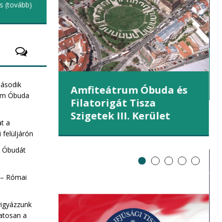
és
(tovább)
őszi iskolakezdésre ismét használható
lehet
(tovább)
et (III.
második
Amfiteátrum Óbuda és
rum Óbuda
Filatorigát Tisza
Szigetek III. Kerület
at a
 felüljárón
e Óbudát
 – Római
vigyázzunk
ZA Sziget
atosan a