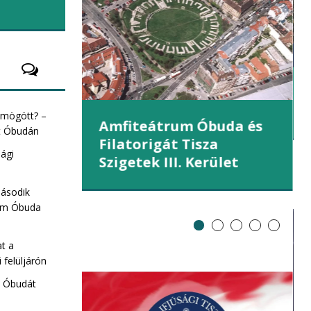
áll
az Országgyűlés kedden választhatja
meg
(tovább)
et (III.
s mögött? –
Amfiteátrum Óbuda és
st Óbudán
Filatorigát Tisza
sági
Szigetek III. Kerület
második
rum Óbuda
at a
 felüljárón
e Óbudát
ZA Sziget