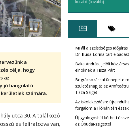
kutató
(tovább)
Római Tisza szig
kerület)
Mi áll a szélsőséges időjárá
Dr. Buda Lorina tart előadá
zervezünk a
Baka Andrást jelöli köztársa
és célja, hogy
elnöknek a Tisza Párt
s az
Bográcsozással ünnepelte 
 jó hangulatú
születésnapját az Amfiteát
Tisza Sziget
 kerületiek számára.
Az iskolakezdésre újraindulh
forgalom a Flórián téri északi
ály utca 30. A találkozó
Új gyalogoshíd kötheti össz
Bibó István TIS
osszú és feliratozva van,
az Óbudai-szigettel