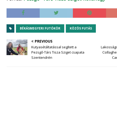
BÉKÁSMEGYERI FUTÓKÖR
KÖZÖS FUTÁS
PREVIOUS
Kutyasétáltatással segített a
Lakossági
Pezsgő-Társ Tisza Sziget csapata
Csillagh
Szentendrén
Ca