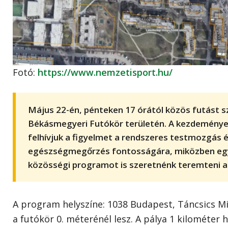
Fotó:
https://www.nemzetisport.hu/
Május 22-én, pénteken 17 órától közös futást s
Békásmegyeri Futókör területén. A kezdeményez
felhívjuk a figyelmet a rendszeres testmozgás é
egészségmegőrzés fontosságára, miközben egy
közösségi programot is szeretnénk teremteni a
A program helyszíne: 1038 Budapest, Táncsics Mih
a futókör 0. méterénél lesz. A pálya 1 kilométer h