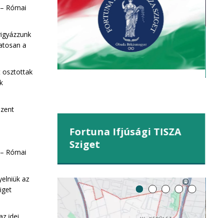
kahegy
 – Római
vigyázzunk
atosan a
t osztottak
ek
Szent
Fortuna Ifjúsági TISZA
Sziget
 – Római
yelniük az
iget
z idei