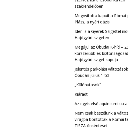
szakrendelőben
Megnyitotta kapuit a Római-
Plázs, a nyári oázis
Idén is a Gyerek Szigettel ind
Hajógyári-szigeten
Megújul az Óbudai K-híd – 2
korszerűbb és biztonságosab
Hajógyári-sziget kapuja
Jelentős parkolási változáso
Óbudán július 1-től
„Különutasok”
Kiáradt
Az egyik első aquincumi utc
Nem csak beszélünk a változ
virágba borították a Római t
TISZA önkéntesei