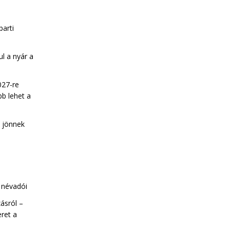
parti
ul a nyár a
027-re
b lehet a
k jönnek
a névadói
ásról –
eret a