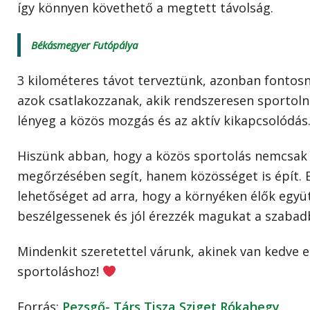
így könnyen követhető a megtett távolság.
Békásmegyer Futópálya
3 kilométeres távot terveztünk, azonban fontosn
azok csatlakozzanak, akik rendszeresen sportolnak
lényeg a közös mozgás és az aktív kikapcsolódás
Hiszünk abban, hogy a közös sportolás nemcsak
megőrzésében segít, hanem közösséget is épít. E
lehetőséget ad arra, hogy a környéken élők egy
beszélgessenek és jól érezzék magukat a szabad
Mindenkit szeretettel várunk, akinek van kedve 
sportoláshoz!
Forrás:
Pezsgő- Társ Tisza Sziget Rókahegy