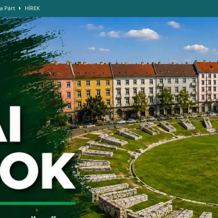
za Párt
HÍREK
ját az Amfiteátrum Óbuda Tisza Sziget
HÍREK
rián téri északi felüljárón
HÍREK
-szigettel
HÍREK
da Lorina tart előadást Óbudán
HÍREK