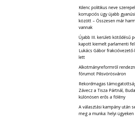
Kilenc politikus neve szerepe
korrupciós ügy újabb gyanúsí
között – Összesen már harm
vannak
Újabb III. kerületi kötődésű p
kapott kiemelt parlamenti fe
Lukács Gábor frakcióvezető-
lett
Alkotmányreformról rendez
fórumot Pilisvörösváron
Rekordmagas támogatottsá
Závecz a Tisza Pártnál, Bud
különösen erős a fölény
A választási kampány után s
meg a munka: helyi ügyeken