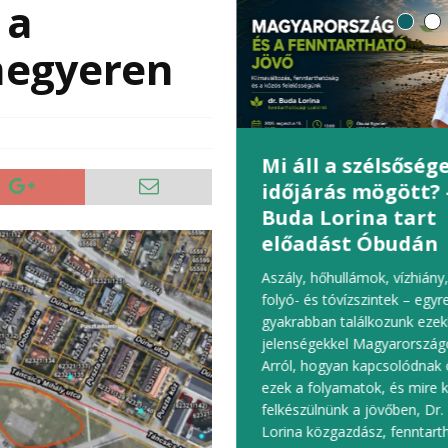
 a
megyeren
yalogoshíd kötheti
Mi áll a szélsőség
e Óbudát az Óbudai-
időjárás mögött? 
ettel
Buda Lorina tart
Boda Nikoletta 
előadást Óbudán
dkőhöz érkezett az Óbudai-
re tervezett új gyalogoshíd
Aszály, hőhullámok, vízhiány
zítése: Budapest főépítésze
folyó- és tóvízszintek – egyr
gyta a Speciálterv hídra
gyakrabban találkozunk ezek
ozó koncepcióját – számolt be
jelenségekkel Magyarországo
 Portfolio. A szakhatóságokkal és
Arról, hogyan kapcsolódnak
űszolgáltatókkal már
ezek a folyamatok, és mire k
etett dokumentációt a tervek
felkészülnünk a jövőben, Dr
t heteken belül
(tovább)
Lorina közgazdász, fenntart