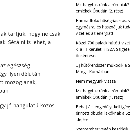
Csillaghegy-Ró
Mit hagytak ránk a rómaiak?
III. kerület
emlékek Óbudán (2. rész)
Harmadfokú hőségriasztás: 
egymásra, és használjuk tud
ak tartjuk, hogy ne csak
vizet és az energiát!
. Sétálni is lehet, a
Közel 700 palack hűtött vize
ki a III. kerületi TISZA Sziget
.
önkéntesei
 az egészség
Új hűtőrendszer működik a 
Margit Kórházban
gy ilyen délután
Nem megyünk vissza
ütt mozogjanak,
ban.
Mit hagytak ránk a rómaiak?
emlékek Óbudán (1. rész)
egy jó hangulatú közös
Behajtási engedélyt kell igén
érintett óbudai lakóknak a Sz
idejére
Szeptember végén kezdődik a