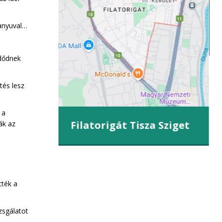
anyuval…
iget
zdődnek
tés lesz
 a
Filatorigát Tisza Sziget
ák az
tték a
zsgálatot