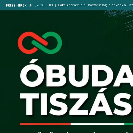
[ 2026.08.08. ]
Baka Andrást jelöli köztársasági elnöknek a Tis
FRISS HÍREK
[ 2026.08.07. ]
Bográcsozással ünnepelte második születésnap
[ 2026.08.07. ]
Az iskolakezdésre újraindulhat a forgalom a Fló
[ 2026.08.04. ]
Új gyalogoshíd kötheti össze Óbudát az Óbudai
[ 2026.08.08. ]
Mi áll a szélsőséges időjárás mögött? – Dr. Bu