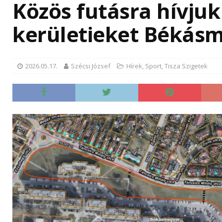
Közös futásra hívjuk
kerületieket Békás
2026.05.17.
Szécsi József
Hírek
,
Sport
,
Tisza Szigetek
Új g
össz
szig
Mérföl
sziget
előkés
jóváha
vonatk
róla a
a közm
egyezt
szerin