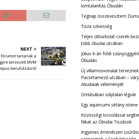
lomtalanítás Óbudán
Tegnap összevesztem Dum
Kiscelli Tisza Sz
Tisza szívesség
Óbuda
Teljes útburkolat-cserék ke
több óbudai utcában
NEXT
Július 6-án földi szúnyoggyérí
 fórumot tartanak a
Óbudán
egyre tervezett MVM
mpus beruházásról
Új villamosvonalat terveznek
Pacsirtamező utcában – várj
óbudaiak véleményét
Omlásában súlytalan légvár
Egy aquincumi sétány istene
Közösségi locsolással segíte
fákat az Óbudai Tiszások
Ingyenes érrendszeri szűrővi
szerveznek a Csobánka téri