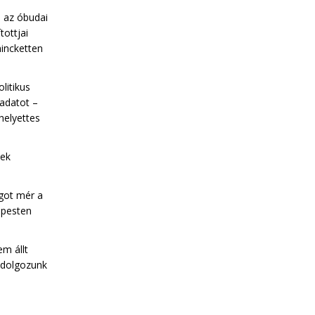
l az óbudai
tottjai
incketten
olitikus
ladatot –
helyettes
nek
got mér a
apesten
em állt
 dolgozunk