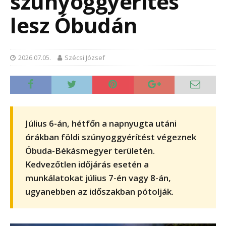
szúnyoggyérítés
lesz Óbudán
2026.07.05.
Szécsi József
Július 6-án, hétfőn a napnyugta utáni
órákban földi szúnyoggyérítést végeznek
Óbuda-Békásmegyer területén.
Kedvezőtlen időjárás esetén a
munkálatokat július 7-én vagy 8-án,
ugyanebben az időszakban pótolják.