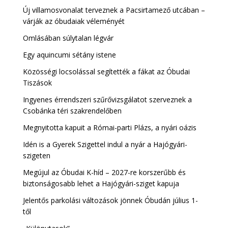
Új villamosvonalat terveznek a Pacsirtamező utcában –
várják az óbudaiak véleményét
Omlásában súlytalan légvár
Egy aquincumi sétány istene
Közösségi locsolással segítették a fákat az Óbudai
Tiszások
Ingyenes érrendszeri szűrővizsgálatot szerveznek a
Csobánka téri szakrendelőben
Megnyitotta kapuit a Római-parti Plázs, a nyári oázis
Idén is a Gyerek Szigettel indul a nyár a Hajógyári-
szigeten
Megújul az Óbudai K-híd – 2027-re korszerűbb és
biztonságosabb lehet a Hajógyári-sziget kapuja
Jelentős parkolási változások jönnek Óbudán július 1-
től