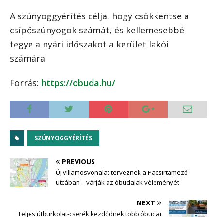
A szúnyoggyérítés célja, hogy csökkentse a
csípőszúnyogok számát, és kellemesebbé
tegye a nyári időszakot a kerület lakói
számára.
Forrás:
https://obuda.hu/
SZÚNYOGGYÉRÍTÉS
PREVIOUS
Új villamosvonalat terveznek a Pacsirtamező
utcában – várják az óbudaiak véleményét
NEXT
Teljes útburkolat-cserék kezdődnek több óbudai