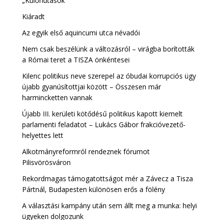
„Különutasok”
Kiáradt
Az egyik első aquincumi utca névadói
Nem csak beszélünk a változásról – virágba borították
a Római teret a TISZA önkéntesei
Kilenc politikus neve szerepel az óbudai korrupciós ügy
újabb gyanúsítottjai között – Összesen már
harmincketten vannak
Újabb III. kerületi kötődésű politikus kapott kiemelt
parlamenti feladatot – Lukács Gábor frakcióvezető-
helyettes lett
Alkotmányreformról rendeznek fórumot
Pilisvörösváron
Rekordmagas támogatottságot mér a Závecz a Tisza
Pártnál, Budapesten különösen erős a fölény
A választási kampány után sem állt meg a munka: helyi
ügyeken dolgozunk