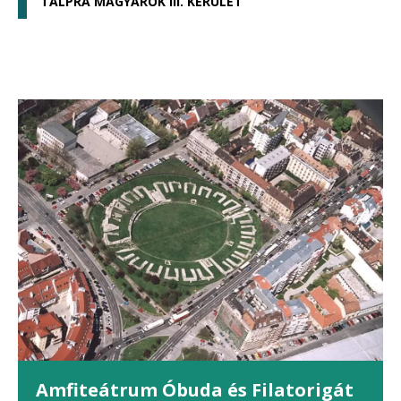
TALPRA MAGYAROK III. KERÜLET
Amfiteátrum Óbuda és Filatorigát