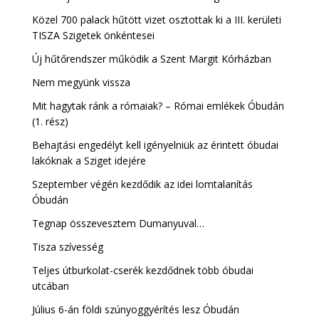
Közel 700 palack hűtött vizet osztottak ki a III. kerületi
TISZA Szigetek önkéntesei
Új hűtőrendszer működik a Szent Margit Kórházban
Nem megyünk vissza
Mit hagytak ránk a rómaiak? – Római emlékek Óbudán
(1. rész)
Behajtási engedélyt kell igényelniük az érintett óbudai
lakóknak a Sziget idejére
Szeptember végén kezdődik az idei lomtalanítás
Óbudán
Tegnap összevesztem Dumanyuval…
Tisza szívesség
Teljes útburkolat-cserék kezdődnek több óbudai
utcában
Július 6-án földi szúnyoggyérítés lesz Óbudán