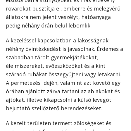
elsősorban a szúnyogokat és más érzékeny
rovarokat pusztítja el, emberre és melegvérű
állatokra nem jelent veszélyt, hatóanyaga
pedig néhány órán belül lebomlik.
A kezeléssel kapcsolatban a lakosságnak
néhány óvintézkedést is javasolnak. Érdemes a
szabadban tárolt gyermekjátékokat,
élelmiszereket, evőeszközöket és a kint
száradó ruhákat összegyűjteni vagy letakarni.
A permetezés idején, valamint azt követő egy
órában ajánlott zárva tartani az ablakokat és
ajtókat, illetve kikapcsolni a külső levegőt
bejuttató szellőztető berendezéseket.
A kezelt területen termett zöldségeket és