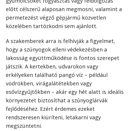
gyümölcsöket fogyasztás vagy feldolgozás
előtt célszerű alaposan megmosni, valamint a
permetezést végző gépjármű közvetlen
közelében tartózkodni sem ajánlott.
A szakemberek arra is felhívják a figyelmet,
hogy a szúnyogok elleni védekezésben a
lakosság együttműködése is fontos szerepet
játszik. A kertekben, udvarokon vagy
erkélyeken található pangó víz – például
vödrökben, virágalátétekben vagy
esővízgyűjtőkben – akár egy hét alatt is ideális
környezetet biztosíthat a szúnyoglárvák
fejlődéséhez. Ezért érdemes ezeket
rendszeresen kiüríteni, letakarni vagy
megszüntetni.