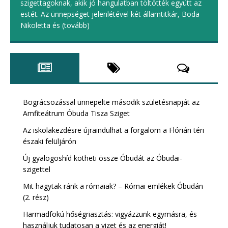
szigettagoknak, akik jó hangulatban töltötték együtt az
estét. Az ünnepséget jelenlétével két államtitkár, Boda
Nikoletta és
(tovább)
Bográcsozással ünnepelte második születésnapját az
Amfiteátrum Óbuda Tisza Sziget
Az iskolakezdésre újraindulhat a forgalom a Flórián téri
északi felüljárón
Új gyalogoshíd kötheti össze Óbudát az Óbudai-
szigettel
Mit hagytak ránk a rómaiak? – Római emlékek Óbudán
(2. rész)
Harmadfokú hőségriasztás: vigyázzunk egymásra, és
használjuk tudatosan a vizet és az energiát!