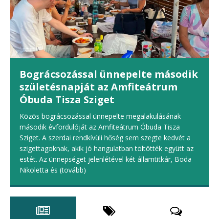
Bográcsozással ünnepelte második
születésnapját az Amfiteátrum
Óbuda Tisza Sziget
Közös bográcsozással ünnepelte megalakulásának
második évfordulóját az Amfiteátrum Óbuda Tisza
Sziget. A szerdai rendkívüli hőség sem szegte kedvét a
szigettagoknak, akik jó hangulatban töltötték együtt az
estét. Az ünnepséget jelenlétével két államtitkár, Boda
Nikoletta és
(tovább)