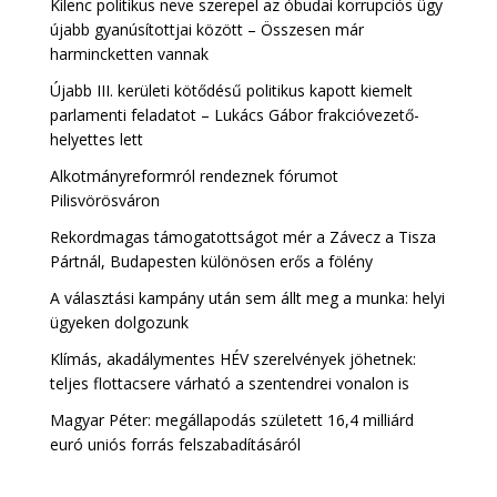
Kilenc politikus neve szerepel az óbudai korrupciós ügy
újabb gyanúsítottjai között – Összesen már
harmincketten vannak
Újabb III. kerületi kötődésű politikus kapott kiemelt
parlamenti feladatot – Lukács Gábor frakcióvezető-
helyettes lett
Alkotmányreformról rendeznek fórumot
Pilisvörösváron
Rekordmagas támogatottságot mér a Závecz a Tisza
Pártnál, Budapesten különösen erős a fölény
A választási kampány után sem állt meg a munka: helyi
ügyeken dolgozunk
Klímás, akadálymentes HÉV szerelvények jöhetnek:
teljes flottacsere várható a szentendrei vonalon is
Magyar Péter: megállapodás született 16,4 milliárd
euró uniós forrás felszabadításáról