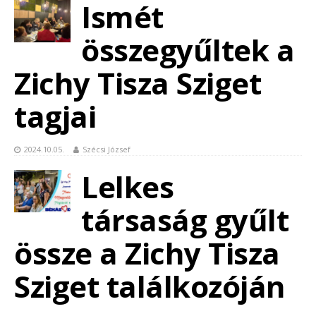
Ismét
összegyűltek a
Zichy Tisza Sziget
tagjai
2024.10.05.
Szécsi József
Lelkes
társaság gyűlt
össze a Zichy Tisza
Sziget találkozóján