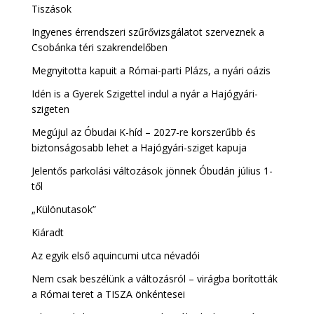
Tiszások
Ingyenes érrendszeri szűrővizsgálatot szerveznek a
Csobánka téri szakrendelőben
Megnyitotta kapuit a Római-parti Plázs, a nyári oázis
Idén is a Gyerek Szigettel indul a nyár a Hajógyári-
szigeten
Megújul az Óbudai K-híd – 2027-re korszerűbb és
biztonságosabb lehet a Hajógyári-sziget kapuja
Jelentős parkolási változások jönnek Óbudán július 1-
től
„Különutasok”
Kiáradt
Az egyik első aquincumi utca névadói
Nem csak beszélünk a változásról – virágba borították
a Római teret a TISZA önkéntesei