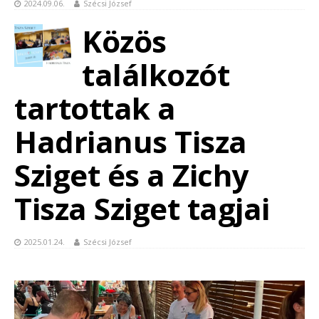
2024.09.06.
Szécsi József
Közös
találkozót
tartottak a
Hadrianus Tisza
Sziget és a Zichy
Tisza Sziget tagjai
2025.01.24.
Szécsi József