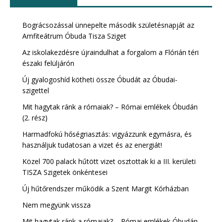
Bográcsozással ünnepelte második születésnapját az
Amfiteátrum Óbuda Tisza Sziget
Az iskolakezdésre újraindulhat a forgalom a Flórián téri
északi felüljárón
Új gyalogoshíd kötheti össze Óbudát az Óbudai-
szigettel
Mit hagytak ránk a rómaiak? – Római emlékek Óbudán
(2. rész)
Harmadfokú hőségriasztás: vigyázzunk egymásra, és
használjuk tudatosan a vizet és az energiát!
Közel 700 palack hűtött vizet osztottak ki a III. kerületi
TISZA Szigetek önkéntesei
Új hűtőrendszer működik a Szent Margit Kórházban
Nem megyünk vissza
Mit hagytak ránk a rómaiak? – Római emlékek Óbudán