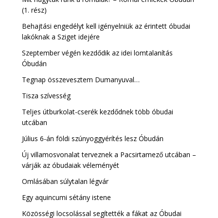
(1. rész)
Behajtási engedélyt kell igényelniük az érintett óbudai
lakóknak a Sziget idejére
Szeptember végén kezdődik az idei lomtalanítás
Óbudán
Tegnap összevesztem Dumanyuval…
Tisza szívesség
Teljes útburkolat-cserék kezdődnek több óbudai
utcában
Július 6-án földi szúnyoggyérítés lesz Óbudán
Új villamosvonalat terveznek a Pacsirtamező utcában –
várják az óbudaiak véleményét
Omlásában súlytalan légvár
Egy aquincumi sétány istene
Közösségi locsolással segítették a fákat az Óbudai