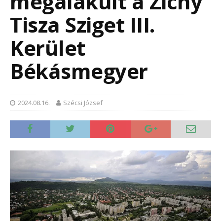
megalakult a Zichy
Tisza Sziget III.
Kerület
Békásmegyer
2024.08.16.
Szécsi József