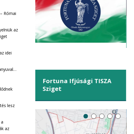
kahegy
 – Római
yelniük az
iget
z idei
anyuval…
Fortuna Ifjúsági TISZA
Sziget
zdődnek
tés lesz
 a
ák az