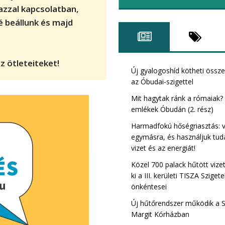
azzal kapcsolatban,
é beállunk és majd
Római Tisza szig
z ötleteiteket!
kerület)
Új gyalogoshíd kötheti össz
az Óbudai-szigettel
Mit hagytak ránk a rómaiak?
emlékek Óbudán (2. rész)
Harmadfokú hőségriasztás: 
egymásra, és használjuk tud
vizet és az energiát!
Közel 700 palack hűtött vize
ki a III. kerületi TISZA Sziget
önkéntesei
Új hűtőrendszer működik a 
Bibó István TIS
Margit Kórházban