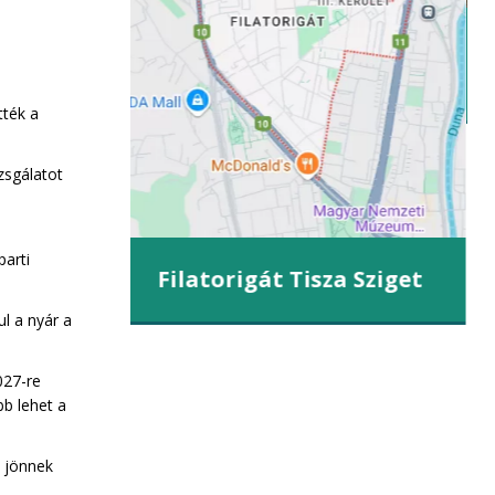
iget
tték a
zsgálatot
parti
Filatorigát Tisza Sziget
ul a nyár a
027-re
b lehet a
k jönnek