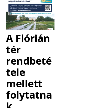
A Flórián
tér
rendbeté
tele
mellett
folytatna
k