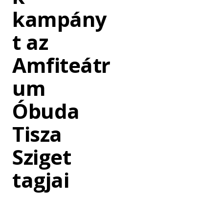
kampány
t az
Amfiteátr
um
Óbuda
Tisza
Sziget
tagjai