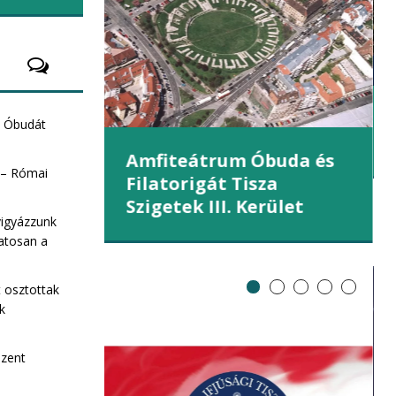
et (III.
e Óbudát
Amfiteátrum Óbuda és
 – Római
Filatorigát Tisza
Szigetek III. Kerület
vigyázzunk
atosan a
t osztottak
ek
Szent
ZA Sziget