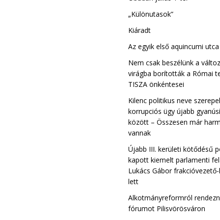
„Különutasok”
Kiáradt
Az egyik első aquincumi utc
Nem csak beszélünk a változ
virágba borították a Római t
TISZA önkéntesei
Kilenc politikus neve szerepe
korrupciós ügy újabb gyanúsí
között – Összesen már harm
vannak
Újabb III. kerületi kötődésű p
kapott kiemelt parlamenti fe
Lukács Gábor frakcióvezető-
lett
Alkotmányreformról rendez
fórumot Pilisvörösváron