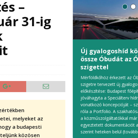
és –
ár 31-ig
k
it
hűtőrendszer
Új gyalogoshíd kö
ödik a Szent Margit
össze Óbudát az 
házban
szigettel
Boda Nikoletta 
 fejlesztés valósult meg a
Mérföldkőhöz érkezett az Ób
sti Szent Margit Kórházban: az
szigetre tervezett új gyalogo
ületben üzembe helyezték az új,
előkészítése: Budapest főépí
folyadékhűtőből álló
jóváhagyta a Speciálterv híd
ndszert. A korszerű berendezés
vonatkozó koncepcióját – s
szértékben
bbi, elöregedett és emiatt egyre
róla a Portfolio. A szakható
etei, melyeket az
b üzemeltetési kockázatot
a közműszolgáltatókkal már
ő rendszert váltotta
(tovább)
egyeztetett dokumentációt a
, hogy a budapesti
szerint heteken belül
(tovább
teljünk közösen