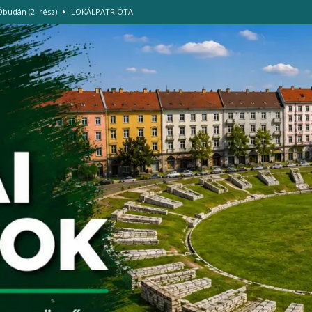
Óbudán (2. rész)
LOKÁLPATRIÓTA
, és használjuk tudatosan a vizet és az energiát!
HÍREK
. kerületi TISZA Szigetek önkéntesei
HÍREK
ázban
HÍREK
-szigettel
HÍREK