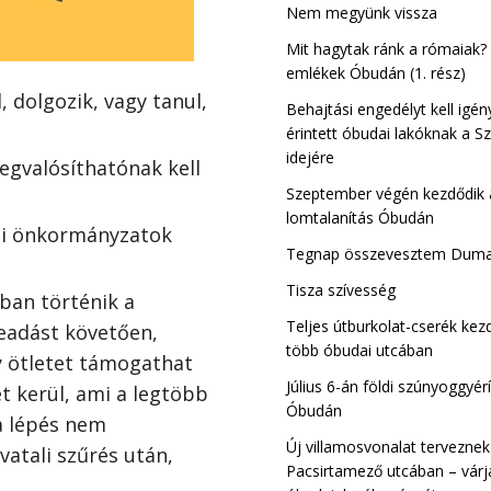
Csillaghegy-Ró
Nem megyünk vissza
III. kerület
Mit hagytak ránk a rómaiak?
emlékek Óbudán (1. rész)
 dolgozik, vagy tanul,
Behajtási engedélyt kell igén
érintett óbudai lakóknak a Sz
idejére
egvalósíthatónak kell
Szeptember végén kezdődik a
lomtalanítás Óbudán
eti önkormányzatok
Tegnap összevesztem Dum
Tisza szívesség
ban történik a
Teljes útburkolat-cserék ke
beadást követően,
több óbudai utcában
y ötletet támogathat
Július 6-án földi szúnyoggyérí
et kerül, ami a legtöbb
Óbudán
a lépés nem
Új villamosvonalat terveznek
vatali szűrés után,
Pacsirtamező utcában – várj