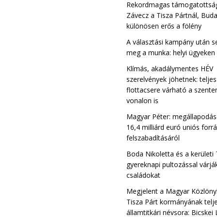
Rekordmagas támogatottsá
Závecz a Tisza Pártnál, Bud
különösen erős a fölény
A választási kampány után s
meg a munka: helyi ügyeken
Klímás, akadálymentes HÉV
szerelvények jöhetnek: teljes
flottacsere várható a szente
vonalon is
Magyar Péter: megállapodás 
16,4 milliárd euró uniós forr
felszabadításáról
Boda Nikoletta és a kerületi
gyereknapi pultozással várjá
családokat
Megjelent a Magyar Közlöny
Tisza Párt kormányának telj
államtitkári névsora: Bicskei