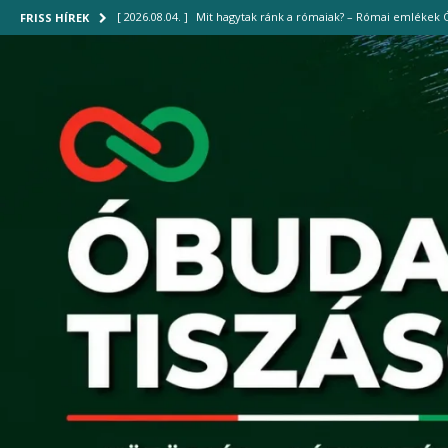
[ 2026.08.04. ]
Mit hagytak ránk a rómaiak? – Római emlékek 
FRISS HÍREK
[ 2026.08.01. ]
Harmadfokú hőségriasztás: vigyázzunk egymásra
[ 2026.07.30. ]
Közel 700 palack hűtött vizet osztottak ki a III
[ 2026.07.29. ]
Új hűtőrendszer működik a Szent Margit Kórh
[ 2026.08.04. ]
Új gyalogoshíd kötheti össze Óbudát az Óbudai