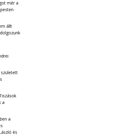
got mér a
apesten
em állt
 dolgozunk
ndrei
született
ás
 Tiszások
k a
ben a
es
 László és