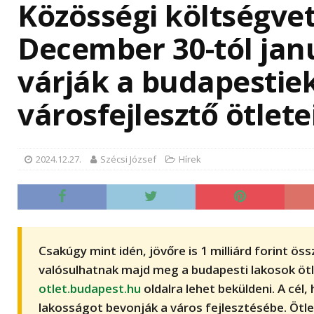
Közösségi költségvet
December 30-tól janu
várják a budapestie
városfejlesztő ötlete
Új 
műk
Kór
2024.12.27.
Szécsi József
Hírek
Fontos
Budape
„A” ép
három 
hűtőre
Csakúgy mint idén, jövőre is 1 milliárd forint ös
a korá
valósulhatnak majd meg a budapesti lakosok ötl
nagyob
jelent
otlet.budapest.hu
oldalra lehet beküldeni. A cél
lakosságot bevonják a város fejlesztésébe.
Ötle