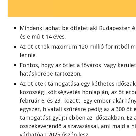
Mindenki adhat be ötletet aki Budapesten él,
és elmúlt 14 éves.
Az ötletnek maximum 120 millió forintból m
lennie.
Fontos, hogy az ötlet a fővárosi vagy kerül
hatáskörébe tartozzon.
Az ötletek támogatása egy kéthetes időszak
közösségi költségvetés honlapján, az ötlet
február 6. és 23. között. Egy ember akárhán
egyszer, hivatali szűrésre pedig az a 300 ötl
támogatást gyűjti ebben az időszakban. Ez 
összekeverendő a szavazással, ami majd a hi
várhatóan 2025 őszén lesz.