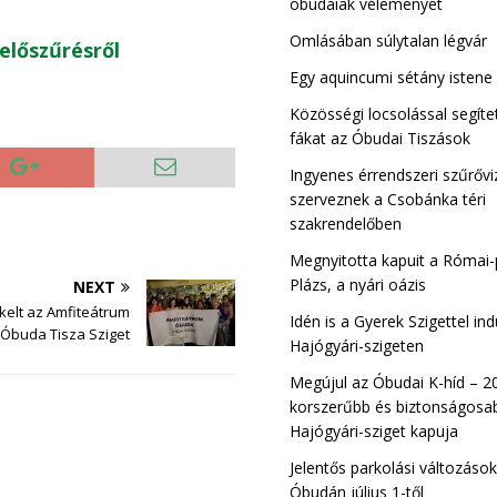
óbudaiak véleményét
Omlásában súlytalan légvár
előszűrésről
Kiscelli Tisza Sz
Egy aquincumi sétány istene
Óbuda
Közösségi locsolással segíte
fákat az Óbudai Tiszások
Ingyenes érrendszeri szűrővi
szerveznek a Csobánka téri
szakrendelőben
Megnyitotta kapuit a Római-
Plázs, a nyári oázis
NEXT
ékelt az Amfiteátrum
Idén is a Gyerek Szigettel ind
Óbuda Tisza Sziget
Hajógyári-szigeten
Megújul az Óbudai K-híd – 2
korszerűbb és biztonságosab
Hajógyári-sziget kapuja
Jelentős parkolási változáso
Óbudán július 1-től