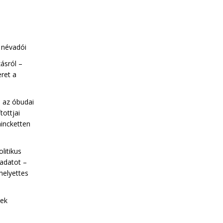
a névadói
ásról –
eret a
l az óbudai
tottjai
incketten
olitikus
ladatot –
helyettes
nek