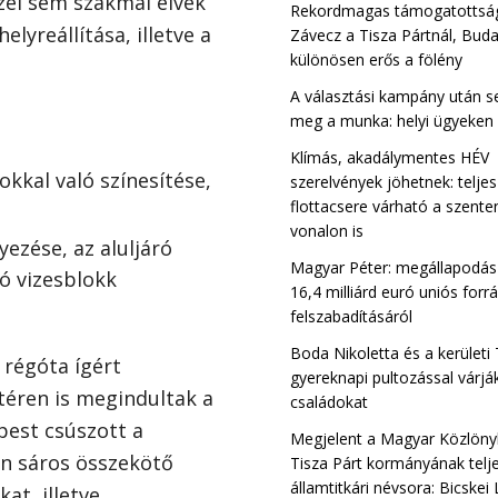
özel sem szakmai elvek
Rekordmagas támogatottsá
lyreállítása, illetve a
Závecz a Tisza Pártnál, Bud
különösen erős a fölény
A választási kampány után s
meg a munka: helyi ügyeken
Klímás, akadálymentes HÉV
okkal való színesítése,
szerelvények jöhetnek: teljes
flottacsere várható a szente
vonalon is
yezése, az aluljáró
Magyar Péter: megállapodás 
ó vizesblokk
16,4 milliárd euró uniós forr
felszabadításáról
Boda Nikoletta és a kerületi
 régóta ígért
gyereknapi pultozással várjá
téren is megindultak a
családokat
pest csúszott a
Megjelent a Magyar Közlöny
an sáros összekötő
Tisza Párt kormányának telj
államtitkári névsora: Bicskei
at, illetve