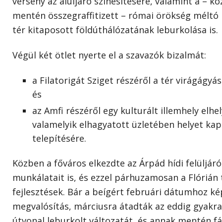
verseny az aluljáró színesítésére, valamint a – k
mentén összegraffitizett – római örökség méltó he
tér kitaposott földúthálózatának leburkolása is.
Végül két ötlet nyerte el a szavazók bizalmát:
a Filatorigát Sziget részéről a tér virágágyás
és
az Amfi részéről egy kulturált illemhely elhel
valamelyik elhagyatott üzletében helyet kap
telepítésére.
Közben a főváros elkezdte az Árpád hídi felüljáró
munkálatait is, és ezzel párhuzamosan a Flórián 
fejlesztések. Bár a beígért februári dátumhoz ké
megvalósítás, márciusra átadták az eddig gyakr
útvonal leburkolt változatát, és annak mentén fák