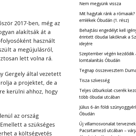
Csillaghegy-Ró
Nem megyünk vissza
III. kerület
Mit hagytak ránk a rómaiak?
emlékek Óbudán (1. rész)
lőször 2017-ben, még az
Behajtási engedélyt kell igén
ogyan alakítsák át a
érintett óbudai lakóknak a Sz
ófolyosóként használt
idejére
szült a megújulásról,
Szeptember végén kezdődik a
tosan lett volna rá.
lomtalanítás Óbudán
Tegnap összevesztem Dum
y Gergely által vezetett
Tisza szívesség
rolja a projektet, de a
Teljes útburkolat-cserék ke
re kerülni ahhoz, hogy
több óbudai utcában
Július 6-án földi szúnyoggyérí
Óbudán
lenül az ország
Új villamosvonalat terveznek
 Emellett a szükséges
Pacsirtamező utcában – várj
rhet a költségvetés