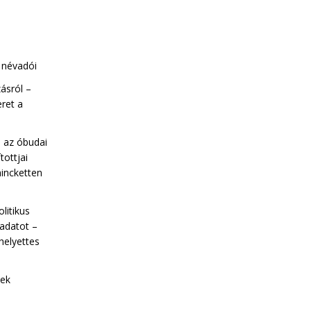
a névadói
ásról –
eret a
l az óbudai
tottjai
incketten
olitikus
ladatot –
helyettes
nek