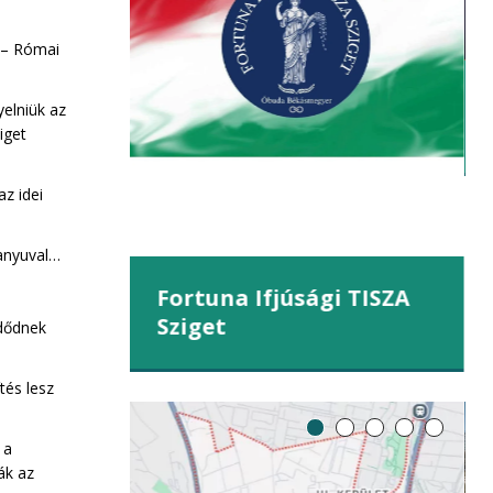
kahegy
 – Római
yelniük az
iget
z idei
anyuval…
Fortuna Ifjúsági TISZA
Sziget
zdődnek
tés lesz
 a
ák az