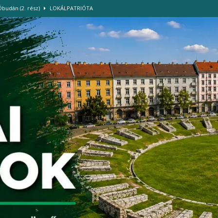
Óbudán (2. rész)
LOKÁLPATRIÓTA
, és használjuk tudatosan a vizet és az energiát!
HÍREK
. kerületi TISZA Szigetek önkéntesei
HÍREK
ázban
HÍREK
-szigettel
HÍREK