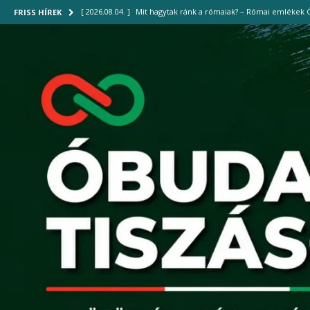
[ 2026.08.04. ]
Mit hagytak ránk a rómaiak? – Római emlékek 
FRISS HÍREK
[ 2026.08.01. ]
Harmadfokú hőségriasztás: vigyázzunk egymásra
[ 2026.07.30. ]
Közel 700 palack hűtött vizet osztottak ki a III
[ 2026.07.29. ]
Új hűtőrendszer működik a Szent Margit Kórh
[ 2026.08.04. ]
Új gyalogoshíd kötheti össze Óbudát az Óbudai