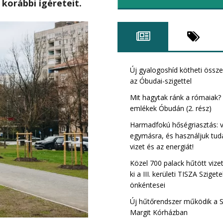
korábbi ígéreteit.
Római Tisza szig
kerület)
Új gyalogoshíd kötheti össz
az Óbudai-szigettel
Mit hagytak ránk a rómaiak?
emlékek Óbudán (2. rész)
Harmadfokú hőségriasztás: 
egymásra, és használjuk tud
vizet és az energiát!
Közel 700 palack hűtött vize
ki a III. kerületi TISZA Sziget
önkéntesei
Új hűtőrendszer működik a 
Bibó István TIS
Margit Kórházban