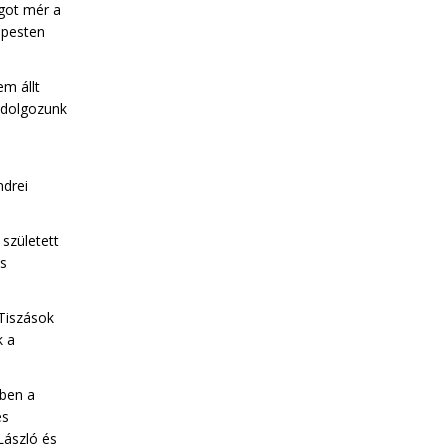
got mér a
apesten
em állt
 dolgozunk
ndrei
született
ás
 Tiszások
k a
ben a
es
 László és