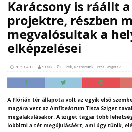
Karácsony is ráállt a
projektre, részben 
megvalósultak a hely
elképzelései
Új 
műk
Kór
2025.04.12.
Szerk.
Hírek
,
Köztereink
,
Tisza Szigetek
Fontos
Budape
„A” ép
három 
A Flórián tér állapota volt az egyik első szem
hűtőre
a korá
magára vett az Amfiteátrum Tisza Sziget taval
nagyob
megalakulásakor. A sziget tagjai több lehetsé
jelent
lobbizni a tér megújulásáért, ami úgy tűnik, e