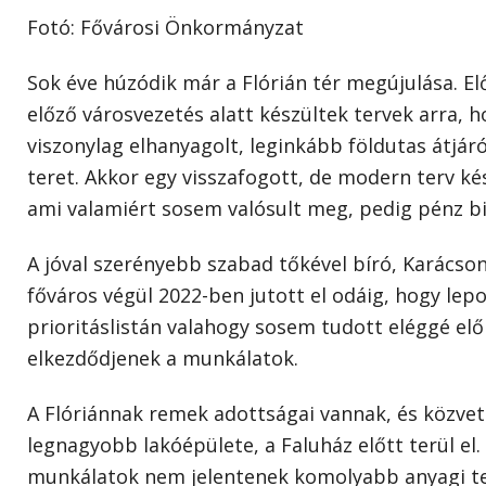
Fotó: Fővárosi Önkormányzat
Sok éve húzódik már a Flórián tér megújulása. E
előző városvezetés alatt készültek tervek arra, h
viszonylag elhanyagolt, leginkább földutas átjár
teret. Akkor egy visszafogott, de modern terv ké
ami valamiért sosem valósult meg, pedig pénz biz
A jóval szerényebb szabad tőkével bíró, Karácson
főváros végül 2022-ben jutott el odáig, hogy lepo
prioritáslistán valahogy sosem tudott eléggé elő
elkezdődjenek a munkálatok.
A Flóriánnak remek adottságai vannak, és közvet
legnagyobb lakóépülete, a Faluház előtt terül el.
munkálatok nem jelentenek komolyabb anyagi te