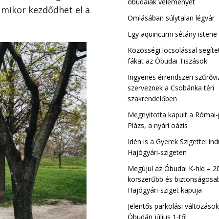
óbudaiak véleményét
 mikor kezdődhet el a
Omlásában súlytalan légvár
Kiscelli Tisza Sz
Egy aquincumi sétány istene
Óbuda
Közösségi locsolással segíte
fákat az Óbudai Tiszások
Ingyenes érrendszeri szűrővi
szerveznek a Csobánka téri
szakrendelőben
Megnyitotta kapuit a Római-
Plázs, a nyári oázis
Idén is a Gyerek Szigettel ind
Hajógyári-szigeten
Megújul az Óbudai K-híd – 2
korszerűbb és biztonságosab
Hajógyári-sziget kapuja
Jelentős parkolási változáso
Óbudán július 1-től