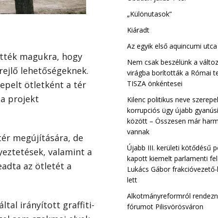
„Különutasok”
Kiáradt
Az egyik első aquincumi utc
tték magukra, hogy
Nem csak beszélünk a változ
 rejlő lehetőségeknek.
virágba borították a Római t
TISZA önkéntesei
epelt ötletként a tér
a projekt
Kilenc politikus neve szerepe
korrupciós ügy újabb gyanúsí
között – Összesen már harm
vannak
tér megújítására, de
Újabb III. kerületi kötődésű p
gyeztetések, valamint a
kapott kiemelt parlamenti fe
adta az ötletét a
Lukács Gábor frakcióvezető-
lett
Alkotmányreformról rendez
tal irányított graffiti-
fórumot Pilisvörösváron