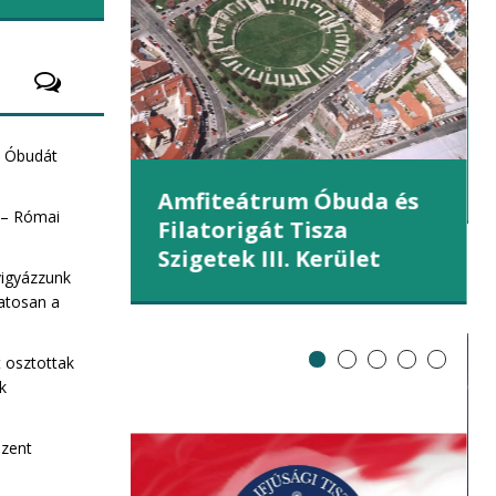
et (III.
e Óbudát
Amfiteátrum Óbuda és
 – Római
Filatorigát Tisza
Szigetek III. Kerület
vigyázzunk
atosan a
t osztottak
ek
Szent
ZA Sziget