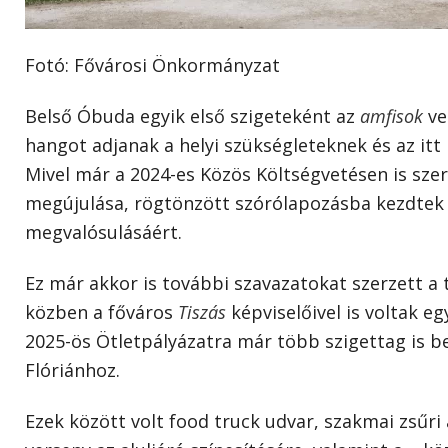
Fotó: Fővárosi Önkormányzat
Belső Óbuda egyik első szigeteként az
amfisok
ve
hangot adjanak a helyi szükségleteknek és az itt
Mivel már a 2024-es Közös Költségvetésen is szer
megújulása, rögtönzött szórólapozásba kezdtek 
megvalósulásáért.
Ez már akkor is további szavazatokat szerzett a 
közben a főváros
Tiszás
képviselőivel is voltak e
2025-ös Ötletpályázatra már több szigettag is be
Flóriánhoz.
Ezek között volt food truck udvar, szakmai zsűri ál