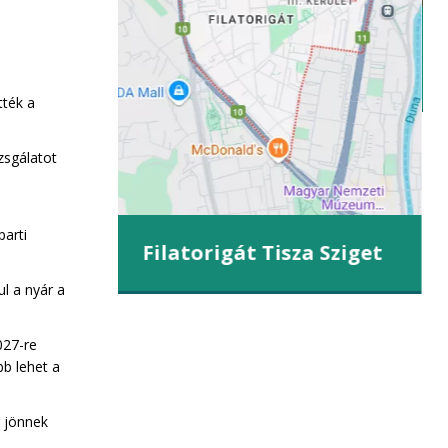
iget
tték a
zsgálatot
parti
Filatorigát Tisza Sziget
ul a nyár a
027-re
b lehet a
k jönnek