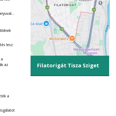
anyuval…
iget
zdődnek
tés lesz
 a
Filatorigát Tisza Sziget
ák az
tték a
zsgálatot