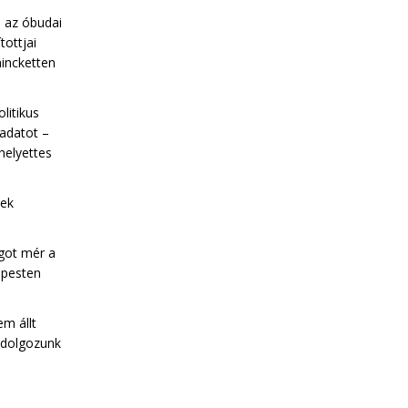
l az óbudai
tottjai
incketten
olitikus
ladatot –
helyettes
nek
got mér a
apesten
em állt
 dolgozunk