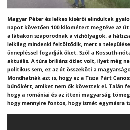
Magyar Péter és lelkes kísérői elindultak gya
napot követően 100 kilométert megtéve az út
a lábakon szaporodnak a vízhólyagok, a hátizs
lelkileg mindenki feltöltődik, mert a település
ünnepléssel fogadják őket. Szól a Kossuth-nóta
aktuális. A túra briliáns ötlet volt, ilyet még 
politikus sem, ez az út összeköti a magyarságo
Mondhatnák azt is, hogy ez a Tisza Párt Canos
bűnökért, amiket nem ők követtek el. Talán fe
hogy a romániai és az itteni magyarság tömege
hogy mennyire fontos, hogy ismét egymásra ta