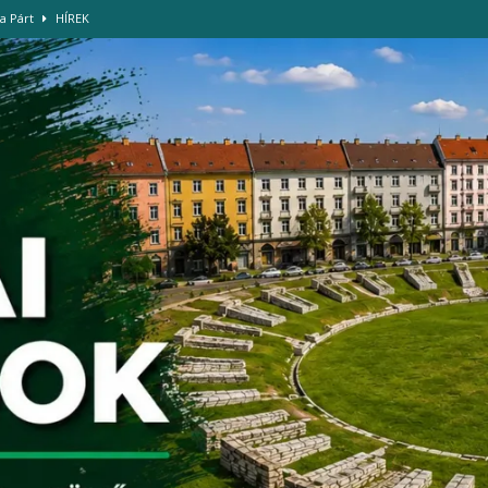
za Párt
HÍREK
ját az Amfiteátrum Óbuda Tisza Sziget
HÍREK
rián téri északi felüljárón
HÍREK
-szigettel
HÍREK
da Lorina tart előadást Óbudán
HÍREK