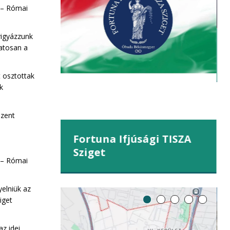
kahegy
 – Római
vigyázzunk
atosan a
t osztottak
ek
Szent
Fortuna Ifjúsági TISZA
Sziget
 – Római
yelniük az
iget
z idei