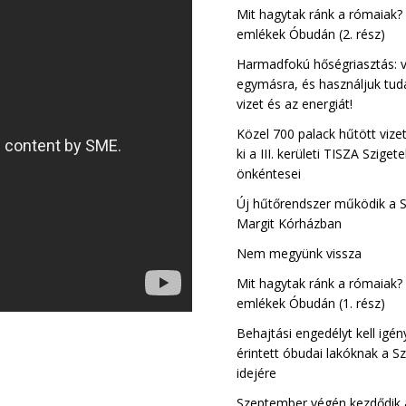
Csillaghegy-Ró
Mit hagytak ránk a rómaiak?
III. kerület
emlékek Óbudán (2. rész)
Harmadfokú hőségriasztás: 
egymásra, és használjuk tud
vizet és az energiát!
Közel 700 palack hűtött vize
ki a III. kerületi TISZA Sziget
önkéntesei
Új hűtőrendszer működik a 
Margit Kórházban
Nem megyünk vissza
Mit hagytak ránk a rómaiak?
emlékek Óbudán (1. rész)
Behajtási engedélyt kell igén
érintett óbudai lakóknak a Sz
idejére
Szeptember végén kezdődik a