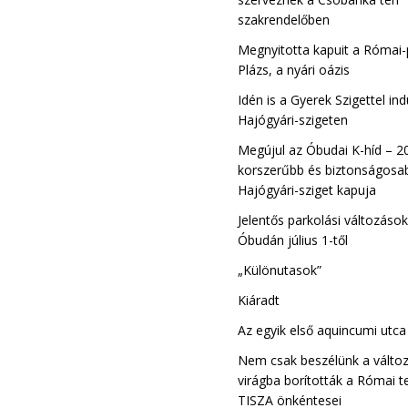
szakrendelőben
Megnyitotta kapuit a Római-
Plázs, a nyári oázis
Idén is a Gyerek Szigettel ind
Hajógyári-szigeten
Megújul az Óbudai K-híd – 2
korszerűbb és biztonságosab
Hajógyári-sziget kapuja
Jelentős parkolási változáso
Óbudán július 1-től
„Különutasok”
Kiáradt
Az egyik első aquincumi utc
Nem csak beszélünk a változ
virágba borították a Római t
TISZA önkéntesei