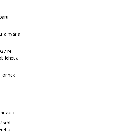
parti
ul a nyár a
027-re
b lehet a
k jönnek
a névadói
ásról –
eret a