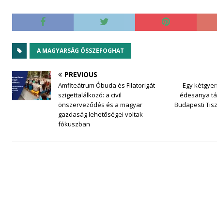
A MAGYARSÁG ÖSSZEFOGHAT
PREVIOUS
Amfiteátrum Óbuda és Filatorigát
Egy kétgye
szigettalálkozó: a civil
édesanya tá
önszerveződés és a magyar
Budapesti Tisz
gazdaság lehetőségei voltak
fókuszban