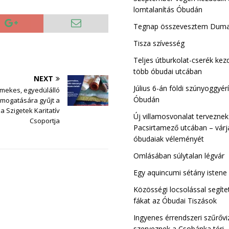
lomtalanítás Óbudán
Tegnap összevesztem Dum
Kiscelli Tisza Sz
Tisza szívesség
Óbuda
Teljes útburkolat-cserék ke
több óbudai utcában
NEXT
Július 6-án földi szúnyoggyérí
rmekes, egyedülálló
Óbudán
mogatására gyűjt a
a Szigetek Karitatív
Új villamosvonalat terveznek
Csoportja
Pacsirtamező utcában – várj
óbudaiak véleményét
Omlásában súlytalan légvár
Egy aquincumi sétány istene
Közösségi locsolással segíte
fákat az Óbudai Tiszások
Ingyenes érrendszeri szűrővi
szerveznek a Csobánka téri