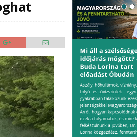
oghat
yalogoshíd kötheti
Mi áll a szélsőség
e Óbudát az Óbudai-
időjárás mögött? 
ettel
Buda Lorina tart
Boda Nikoletta 
előadást Óbudán
dkőhöz érkezett az Óbudai-
re tervezett új gyalogoshíd
Aszály, hőhullámok, vízhiány
zítése: Budapest főépítésze
folyó- és tóvízszintek – egyr
gyta a Speciálterv hídra
gyakrabban találkozunk ezek
ozó koncepcióját – számolt be
jelenségekkel Magyarországo
 Portfolio. A szakhatóságokkal és
Arról, hogyan kapcsolódnak
űszolgáltatókkal már
ezek a folyamatok, és mire k
etett dokumentációt a tervek
felkészülnünk a jövőben, Dr
t heteken belül
(tovább)
Lorina közgazdász, fenntart