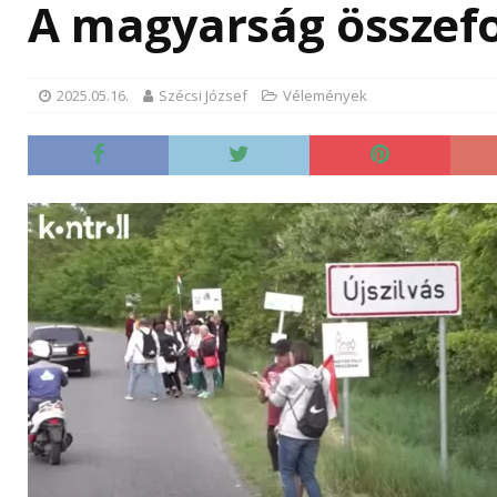
A magyarság összef
2025.05.16.
Szécsi József
Vélemények
Új g
össz
szig
Mérföl
sziget
előkés
jóváha
vonatk
róla a
a közm
egyezt
szerin