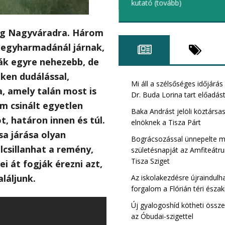
kutató
(tovább)
log Nagyváradra. Három
 egyharmadánál járnak,
Római Tisza szig
ák egyre nehezebb, de
kerület)
eken dudálással,
Mi áll a szélsőséges időjárá
, amely talán most is
Dr. Buda Lorina tart előadá
nem csinált egyetlen
Baka Andrást jelöli köztársa
t, határon innen és túl.
elnöknek a Tisza Párt
sa járása olyan
Bográcsozással ünnepelte 
lcsillanhat a remény,
születésnapját az Amfiteát
Tisza Sziget
i át fogják érezni azt,
láljunk.
Az iskolakezdésre újraindulh
forgalom a Flórián téri északi
Új gyalogoshíd kötheti össz
Bibó István TIS
az Óbudai-szigettel