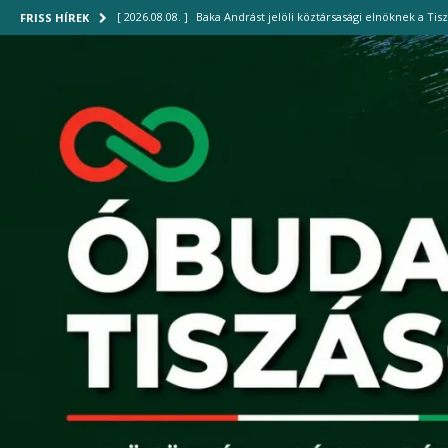
[ 2026.08.08. ]
Baka Andrást jelöli köztársasági elnöknek a Tis
FRISS HÍREK
[ 2026.08.07. ]
Bográcsozással ünnepelte második születésnap
[ 2026.08.07. ]
Az iskolakezdésre újraindulhat a forgalom a Fló
[ 2026.08.04. ]
Új gyalogoshíd kötheti össze Óbudát az Óbudai
[ 2026.08.08. ]
Mi áll a szélsőséges időjárás mögött? – Dr. Bu