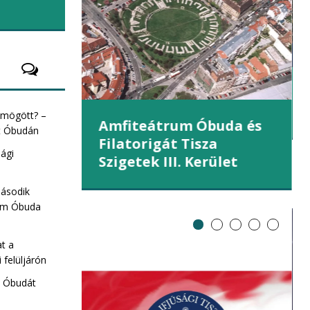
áll
az Országgyűlés kedden választhatja
meg
(tovább)
et (III.
s mögött? –
Amfiteátrum Óbuda és
st Óbudán
Filatorigát Tisza
sági
Szigetek III. Kerület
második
rum Óbuda
at a
 felüljárón
e Óbudát
ZA Sziget