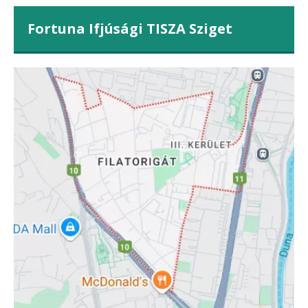
Fortuna Ifjúsági TISZA Sziget