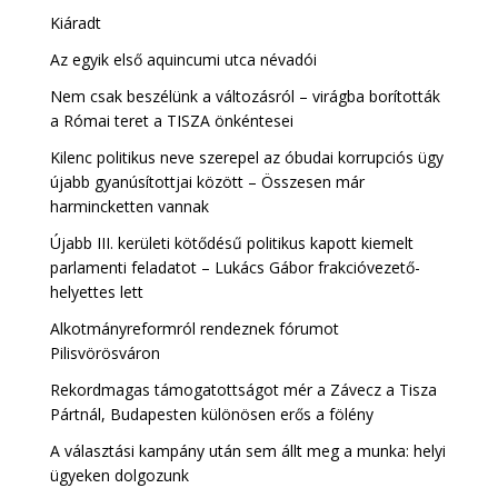
Kiáradt
Az egyik első aquincumi utca névadói
Nem csak beszélünk a változásról – virágba borították
a Római teret a TISZA önkéntesei
Kilenc politikus neve szerepel az óbudai korrupciós ügy
újabb gyanúsítottjai között – Összesen már
harmincketten vannak
Újabb III. kerületi kötődésű politikus kapott kiemelt
parlamenti feladatot – Lukács Gábor frakcióvezető-
helyettes lett
Alkotmányreformról rendeznek fórumot
Pilisvörösváron
Rekordmagas támogatottságot mér a Závecz a Tisza
Pártnál, Budapesten különösen erős a fölény
A választási kampány után sem állt meg a munka: helyi
ügyeken dolgozunk