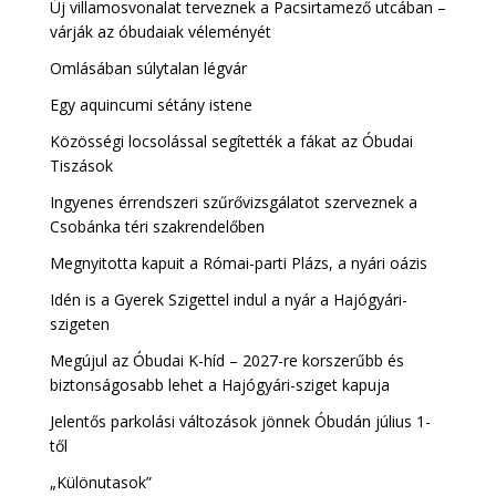
Új villamosvonalat terveznek a Pacsirtamező utcában –
várják az óbudaiak véleményét
Omlásában súlytalan légvár
Egy aquincumi sétány istene
Közösségi locsolással segítették a fákat az Óbudai
Tiszások
Ingyenes érrendszeri szűrővizsgálatot szerveznek a
Csobánka téri szakrendelőben
Megnyitotta kapuit a Római-parti Plázs, a nyári oázis
Idén is a Gyerek Szigettel indul a nyár a Hajógyári-
szigeten
Megújul az Óbudai K-híd – 2027-re korszerűbb és
biztonságosabb lehet a Hajógyári-sziget kapuja
Jelentős parkolási változások jönnek Óbudán július 1-
től
„Különutasok”