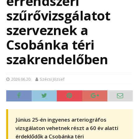
érrendszeri
szűrővizsgálatot
szerveznek a
Csobánka téri
szakrendelőben
2026.06.20.
Szécsi József
Június 25-én ingyenes arteriográfos
vizsgálaton vehetnek részt a 60 év alatti
érdeklődők a Csobánka téri