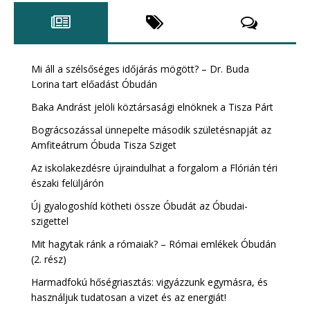
Mi áll a szélsőséges időjárás mögött? – Dr. Buda
Lorina tart előadást Óbudán
Baka Andrást jelöli köztársasági elnöknek a Tisza Párt
Bográcsozással ünnepelte második születésnapját az
Amfiteátrum Óbuda Tisza Sziget
Az iskolakezdésre újraindulhat a forgalom a Flórián téri
északi felüljárón
Új gyalogoshíd kötheti össze Óbudát az Óbudai-
szigettel
Mit hagytak ránk a rómaiak? – Római emlékek Óbudán
(2. rész)
Harmadfokú hőségriasztás: vigyázzunk egymásra, és
használjuk tudatosan a vizet és az energiát!