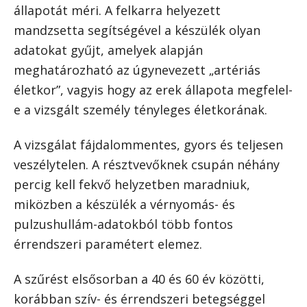
állapotát méri. A felkarra helyezett
mandzsetta segítségével a készülék olyan
adatokat gyűjt, amelyek alapján
meghatározható az úgynevezett „artériás
életkor”, vagyis hogy az erek állapota megfelel-
e a vizsgált személy tényleges életkorának.
A vizsgálat fájdalommentes, gyors és teljesen
veszélytelen. A résztvevőknek csupán néhány
percig kell fekvő helyzetben maradniuk,
miközben a készülék a vérnyomás- és
pulzushullám-adatokból több fontos
érrendszeri paramétert elemez.
A szűrést elsősorban a 40 és 60 év közötti,
korábban szív- és érrendszeri betegséggel