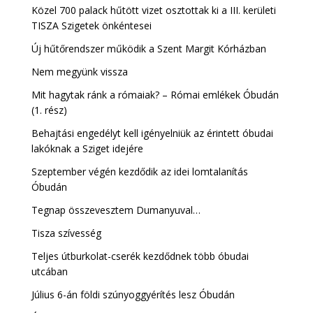
Közel 700 palack hűtött vizet osztottak ki a III. kerületi
TISZA Szigetek önkéntesei
Új hűtőrendszer működik a Szent Margit Kórházban
Nem megyünk vissza
Mit hagytak ránk a rómaiak? – Római emlékek Óbudán
(1. rész)
Behajtási engedélyt kell igényelniük az érintett óbudai
lakóknak a Sziget idejére
Szeptember végén kezdődik az idei lomtalanítás
Óbudán
Tegnap összevesztem Dumanyuval…
Tisza szívesség
Teljes útburkolat-cserék kezdődnek több óbudai
utcában
Július 6-án földi szúnyoggyérítés lesz Óbudán