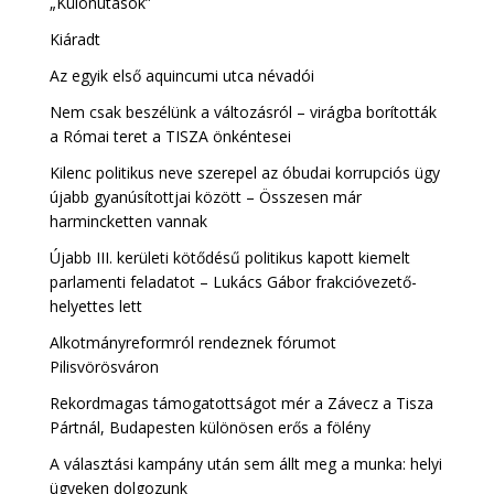
„Különutasok”
Kiáradt
Az egyik első aquincumi utca névadói
Nem csak beszélünk a változásról – virágba borították
a Római teret a TISZA önkéntesei
Kilenc politikus neve szerepel az óbudai korrupciós ügy
újabb gyanúsítottjai között – Összesen már
harmincketten vannak
Újabb III. kerületi kötődésű politikus kapott kiemelt
parlamenti feladatot – Lukács Gábor frakcióvezető-
helyettes lett
Alkotmányreformról rendeznek fórumot
Pilisvörösváron
Rekordmagas támogatottságot mér a Závecz a Tisza
Pártnál, Budapesten különösen erős a fölény
A választási kampány után sem állt meg a munka: helyi
ügyeken dolgozunk