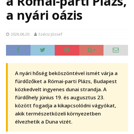
a Római-parti Plázs,
a nyári oázis
2026.06.20.
Szécsi József
A nyári hőség beköszöntével ismét várja a
fürdőzőket a Római-parti Plázs, Budapest
közkedvelt ingyenes dunai strandja. A
fürdőhely június 19. és augusztus 23.
között fogadja a kikapcsolódni vágyókat,
akik természetközeli környezetben
élvezhetik a Duna vizét.