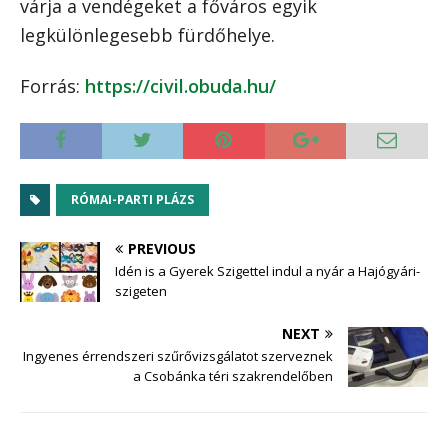
várja a vendégeket a főváros egyik
legkülönlegesebb fürdőhelye.
Forrás:
https://civil.obuda.hu/
RÓMAI-PARTI PLÁZS
PREVIOUS
Idén is a Gyerek Szigettel indul a nyár a Hajógyári-
szigeten
NEXT
Ingyenes érrendszeri szűrővizsgálatot szerveznek
a Csobánka téri szakrendelőben