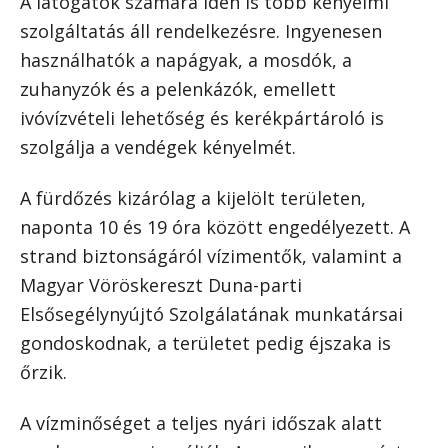
A látogatók számára idén is több kényelmi
szolgáltatás áll rendelkezésre. Ingyenesen
használhatók a napágyak, a mosdók, a
zuhanyzók és a pelenkázók, emellett
ivóvízvételi lehetőség és kerékpártároló is
szolgálja a vendégek kényelmét.
A fürdőzés kizárólag a kijelölt területen,
naponta 10 és 19 óra között engedélyezett. A
strand biztonságáról vízimentők, valamint a
Magyar Vöröskereszt Duna-parti
Elsősegélynyújtó Szolgálatának munkatársai
gondoskodnak, a területet pedig éjszaka is
őrzik.
A vízminőséget a teljes nyári időszak alatt