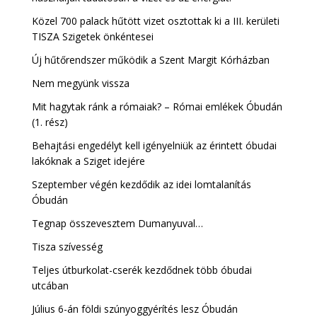
Közel 700 palack hűtött vizet osztottak ki a III. kerületi
TISZA Szigetek önkéntesei
Új hűtőrendszer működik a Szent Margit Kórházban
Nem megyünk vissza
Mit hagytak ránk a rómaiak? – Római emlékek Óbudán
(1. rész)
Behajtási engedélyt kell igényelniük az érintett óbudai
lakóknak a Sziget idejére
Szeptember végén kezdődik az idei lomtalanítás
Óbudán
Tegnap összevesztem Dumanyuval…
Tisza szívesség
Teljes útburkolat-cserék kezdődnek több óbudai
utcában
Július 6-án földi szúnyoggyérítés lesz Óbudán