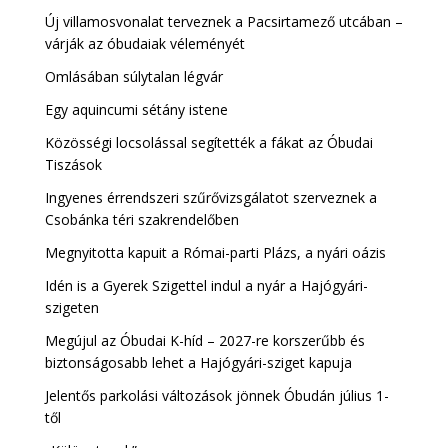
Új villamosvonalat terveznek a Pacsirtamező utcában –
várják az óbudaiak véleményét
Omlásában súlytalan légvár
Egy aquincumi sétány istene
Közösségi locsolással segítették a fákat az Óbudai
Tiszások
Ingyenes érrendszeri szűrővizsgálatot szerveznek a
Csobánka téri szakrendelőben
Megnyitotta kapuit a Római-parti Plázs, a nyári oázis
Idén is a Gyerek Szigettel indul a nyár a Hajógyári-
szigeten
Megújul az Óbudai K-híd – 2027-re korszerűbb és
biztonságosabb lehet a Hajógyári-sziget kapuja
Jelentős parkolási változások jönnek Óbudán július 1-
től