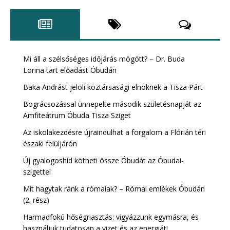
Mi áll a szélsőséges időjárás mögött? – Dr. Buda
Lorina tart előadást Óbudán
Baka Andrást jelöli köztársasági elnöknek a Tisza Párt
Bográcsozással ünnepelte második születésnapját az
Amfiteátrum Óbuda Tisza Sziget
Az iskolakezdésre újraindulhat a forgalom a Flórián téri
északi felüljárón
Új gyalogoshíd kötheti össze Óbudát az Óbudai-
szigettel
Mit hagytak ránk a rómaiak? – Római emlékek Óbudán
(2. rész)
Harmadfokú hőségriasztás: vigyázzunk egymásra, és
használjuk tudatosan a vizet és az energiát!