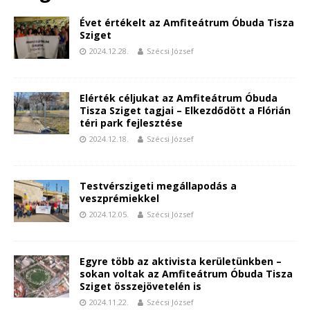
Évet értékelt az Amfiteátrum Óbuda Tisza
Sziget
2024.12.28.
Szécsi József
Elérték céljukat az Amfiteátrum Óbuda
Tisza Sziget tagjai – Elkezdődött a Flórián
téri park fejlesztése
2024.12.18.
Szécsi József
Testvérszigeti megállapodás a
veszprémiekkel
2024.12.05.
Szécsi József
Egyre több az aktivista kerületünkben –
sokan voltak az Amfiteátrum Óbuda Tisza
Sziget összejövetelén is
2024.11.22.
Szécsi József