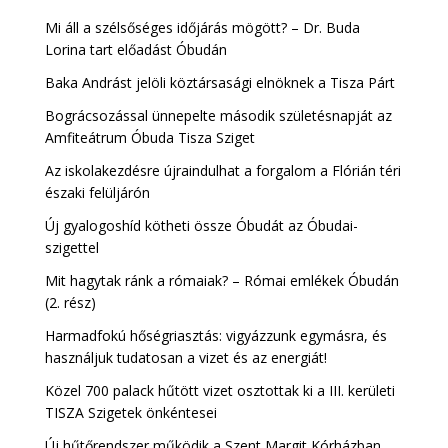
Mi áll a szélsőséges időjárás mögött? – Dr. Buda
Lorina tart előadást Óbudán
Baka Andrást jelöli köztársasági elnöknek a Tisza Párt
Bográcsozással ünnepelte második születésnapját az
Amfiteátrum Óbuda Tisza Sziget
Az iskolakezdésre újraindulhat a forgalom a Flórián téri
északi felüljárón
Új gyalogoshíd kötheti össze Óbudát az Óbudai-
szigettel
Mit hagytak ránk a rómaiak? – Római emlékek Óbudán
(2. rész)
Harmadfokú hőségriasztás: vigyázzunk egymásra, és
használjuk tudatosan a vizet és az energiát!
Közel 700 palack hűtött vizet osztottak ki a III. kerületi
TISZA Szigetek önkéntesei
Új hűtőrendszer működik a Szent Margit Kórházban