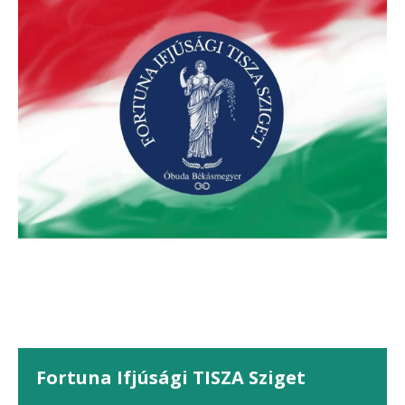
Fortuna Ifjúsági TISZA Sziget