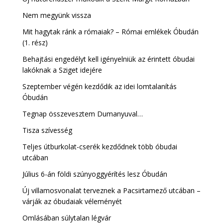
Nem megyünk vissza
Mit hagytak ránk a rómaiak? – Római emlékek Óbudán
(1. rész)
Behajtási engedélyt kell igényelniük az érintett óbudai
lakóknak a Sziget idejére
Szeptember végén kezdődik az idei lomtalanítás
Óbudán
Tegnap összevesztem Dumanyuval…
Tisza szívesség
Teljes útburkolat-cserék kezdődnek több óbudai
utcában
Július 6-án földi szúnyoggyérítés lesz Óbudán
Új villamosvonalat terveznek a Pacsirtamező utcában –
várják az óbudaiak véleményét
Omlásában súlytalan légvár