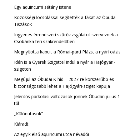
Egy aquincumi sétány istene
Közösségi locsolással segítették a fákat az Óbudai
Tiszások
Ingyenes érrendszeri szűrővizsgálatot szerveznek a
Csobánka téri szakrendelőben
Megnyitotta kapuit a Római-parti Plázs, a nyári oázis
Idén is a Gyerek Szigettel indul a nyár a Hajógyári-
szigeten
Megújul az Óbudai K-híd – 2027-re korszerűbb és
biztonságosabb lehet a Hajógyári-sziget kapuja
Jelentős parkolási változások jönnek Óbudán július 1-
től
„Különutasok”
Kiáradt
Az egyik első aquincumi utca névadói