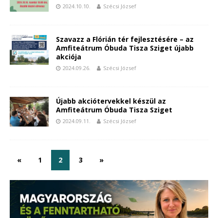
2024.10.10.
Szécsi József
Szavazz a Flórián tér fejlesztésére – az
Amfiteátrum Óbuda Tisza Sziget újabb
akciója
2024.09.26.
Szécsi József
Újabb akciótervekkel készül az
Amfiteátrum Óbuda Tisza Sziget
2024.09.11.
Szécsi József
«
1
2
3
»