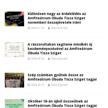
Különösen nagy az érdeklődés az
Amfiteátrum Óbuda Tisza Sziget
novemberi összejövetele iránt
2024.11.18.
Szécsi József
A rászorultakon segítene mindkét új
kezdeményezésével az Amfiteátrum
Óbuda Tisza Sziget
2024.10.18.
Szécsi József
Szép számban gyűltek össze az
Amfiteátrum Óbuda Tisza Sziget tagjai
2024.10.17.
Szécsi József
Október 16-án újból összeülnek az
Amfiteátrum Óbuda Tisza Sziget tagjai