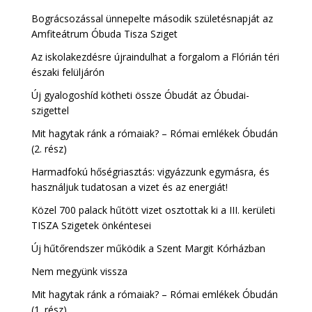
Bográcsozással ünnepelte második születésnapját az
Amfiteátrum Óbuda Tisza Sziget
Az iskolakezdésre újraindulhat a forgalom a Flórián téri
északi felüljárón
Új gyalogoshíd kötheti össze Óbudát az Óbudai-
szigettel
Mit hagytak ránk a rómaiak? – Római emlékek Óbudán
(2. rész)
Harmadfokú hőségriasztás: vigyázzunk egymásra, és
használjuk tudatosan a vizet és az energiát!
Közel 700 palack hűtött vizet osztottak ki a III. kerületi
TISZA Szigetek önkéntesei
Új hűtőrendszer működik a Szent Margit Kórházban
Nem megyünk vissza
Mit hagytak ránk a rómaiak? – Római emlékek Óbudán
(1. rész)