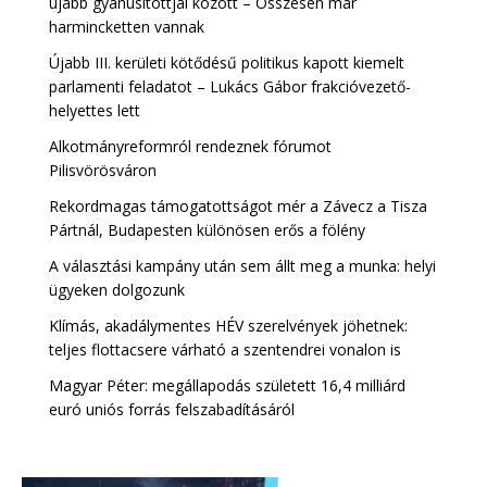
újabb gyanúsítottjai között – Összesen már
harmincketten vannak
Újabb III. kerületi kötődésű politikus kapott kiemelt
parlamenti feladatot – Lukács Gábor frakcióvezető-
helyettes lett
Alkotmányreformról rendeznek fórumot
Pilisvörösváron
Rekordmagas támogatottságot mér a Závecz a Tisza
Pártnál, Budapesten különösen erős a fölény
A választási kampány után sem állt meg a munka: helyi
ügyeken dolgozunk
Klímás, akadálymentes HÉV szerelvények jöhetnek:
teljes flottacsere várható a szentendrei vonalon is
Magyar Péter: megállapodás született 16,4 milliárd
euró uniós forrás felszabadításáról