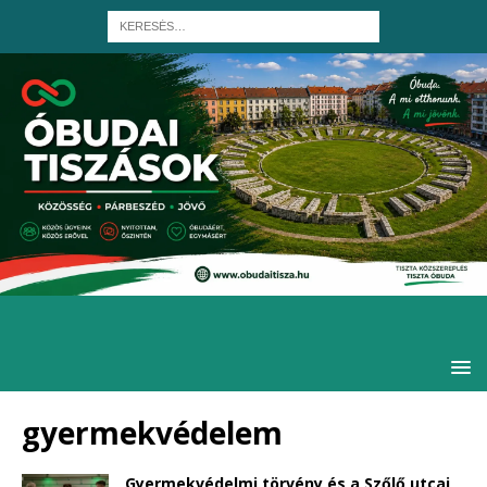
gyermekvédelem
Gyermekvédelmi törvény és a Szőlő utcai