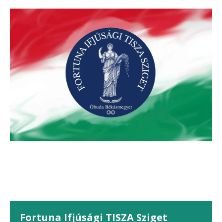
Fortuna Ifjúsági TISZA Sziget