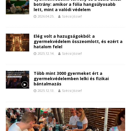
botrány: amikor a fólia hangsúlyosabb
lett, mint a valódi védelem
2026.04.25.
Szécsi József
Elég volt a hazugságokból: a
gyermekvédelem összeomlott, és ezért a
hatalom felel
2025.12.14.
Szécsi József
Több mint 3000 gyermeket ért a
gyermekvédelemben lelki és fizikai
bántalmazás
2025.12.13.
Szécsi József