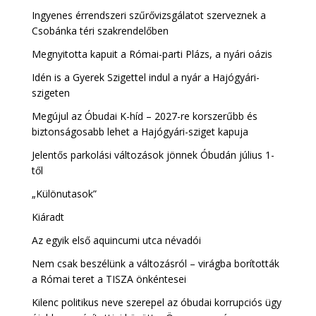
Ingyenes érrendszeri szűrővizsgálatot szerveznek a
Csobánka téri szakrendelőben
Megnyitotta kapuit a Római-parti Plázs, a nyári oázis
Idén is a Gyerek Szigettel indul a nyár a Hajógyári-
szigeten
Megújul az Óbudai K-híd – 2027-re korszerűbb és
biztonságosabb lehet a Hajógyári-sziget kapuja
Jelentős parkolási változások jönnek Óbudán július 1-
től
„Különutasok”
Kiáradt
Az egyik első aquincumi utca névadói
Nem csak beszélünk a változásról – virágba borították
a Római teret a TISZA önkéntesei
Kilenc politikus neve szerepel az óbudai korrupciós ügy