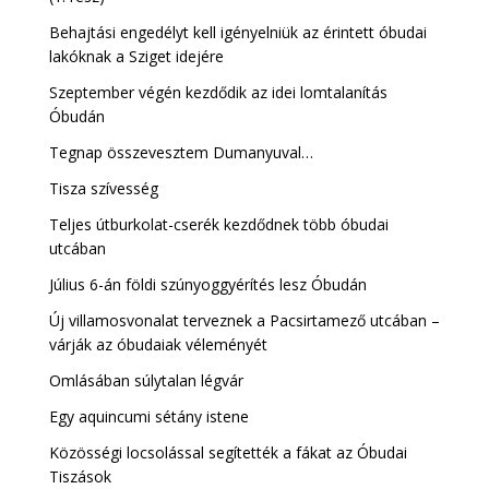
Behajtási engedélyt kell igényelniük az érintett óbudai
lakóknak a Sziget idejére
Szeptember végén kezdődik az idei lomtalanítás
Óbudán
Tegnap összevesztem Dumanyuval…
Tisza szívesség
Teljes útburkolat-cserék kezdődnek több óbudai
utcában
Július 6-án földi szúnyoggyérítés lesz Óbudán
Új villamosvonalat terveznek a Pacsirtamező utcában –
várják az óbudaiak véleményét
Omlásában súlytalan légvár
Egy aquincumi sétány istene
Közösségi locsolással segítették a fákat az Óbudai
Tiszások